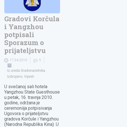
Gradovi Korčula
i Yangzhou
potpisali
Sporazum o
prijateljstvu
17.04.2010
1
Iz ureda Gradonačelnika
,
Izdvojeno
,
Vijesti
U svečanoj sali hotela
Yangzhou State Guesthouse
u petak, 16. travnja 2010.
godine, održana je
ceremoniija potpisivanja
Ugovora o prijateljstvu
gradova Korčule i Yangzhou
(Narodna Republika Kina). U