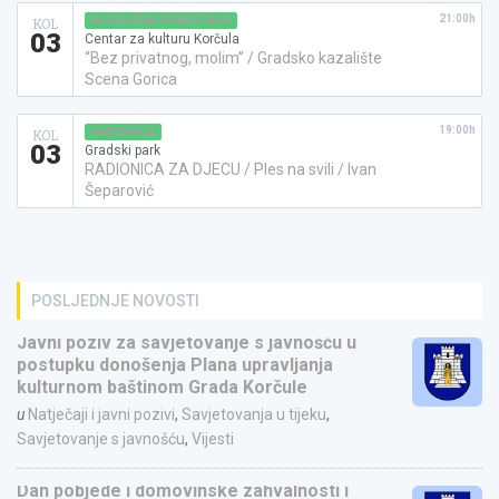
21:00h
KAZALIŠNA PREDSTAVA
KOL
03
Centar za kulturu Korčula
“Bez privatnog, molim” / Gradsko kazalište
Scena Gorica
19:00h
RADIONICA
KOL
03
Gradski park
RADIONICA ZA DJECU / Ples na svili / Ivan
Šeparović
POSLJEDNJE NOVOSTI
Javni poziv za savjetovanje s javnošću u
postupku donošenja Plana upravljanja
kulturnom baštinom Grada Korčule
u
Natječaji i javni pozivi
,
Savjetovanja u tijeku
,
Savjetovanje s javnošću
,
Vijesti
Dan pobjede i domovinske zahvalnosti i