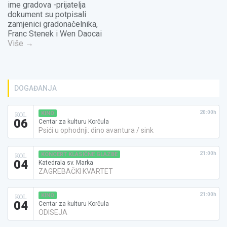
ime gradova -prijatelja
dokument su potpisali
zamjenici gradonačelnika,
Franc Stenek i Wen Daocai
Više
→
DOGAĐANJA
20:00h
KINO
KOL
06
Centar za kulturu Korčula
Psići u ophodnji: dino avantura / sink
21:00h
KONCERT KLASIČNE GLAZBE
KOL
04
Katedrala sv. Marka
ZAGREBAČKI KVARTET
21:00h
KINO
KOL
04
Centar za kulturu Korčula
ODISEJA