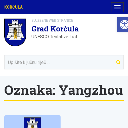
KORČULA
Navig
Ope
SLUŽBENE WEB STRANICE
Grad Korčula
UNESCO Tentative List
Oznaka:
Yangzhou