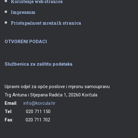
Korištenje web stranice
Impressum
Pristupačnost mrežnih stranica
OTVORENI PODACI
Službenica za zaštitu podataka
Upravni odjel za opće poslove i mjesnu samoupravu
Trg Antuna i Stjepana Radića 1, 20260 Korčula
Email
:
info@korcula.hr
Tel
: 020 711 150
Fax
: 020 711 702