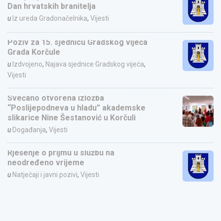
Dan hrvatskih branitelja
u
Iz ureda Gradonačelnika
,
Vijesti
Poziv za 15. sjednicu Gradskog vijeća
Grada Korčule
u
Izdvojeno
,
Najava sjednice Gradskog vijeća
,
Vijesti
Svečano otvorena izložba
“Poslijepodneva u hladu” akademske
slikarice Nine Šestanović u Korčuli
u
Događanja
,
Vijesti
Rješenje o prijmu u službu na
neodređeno vrijeme
u
Natječaji i javni pozivi
,
Vijesti