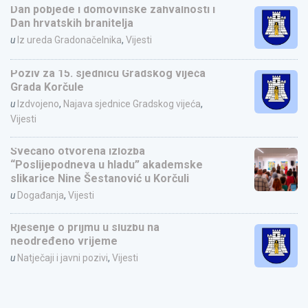
Dan pobjede i domovinske zahvalnosti i
Dan hrvatskih branitelja
u
Iz ureda Gradonačelnika
,
Vijesti
Poziv za 15. sjednicu Gradskog vijeća
Grada Korčule
u
Izdvojeno
,
Najava sjednice Gradskog vijeća
,
Vijesti
Svečano otvorena izložba
“Poslijepodneva u hladu” akademske
slikarice Nine Šestanović u Korčuli
u
Događanja
,
Vijesti
Rješenje o prijmu u službu na
neodređeno vrijeme
u
Natječaji i javni pozivi
,
Vijesti