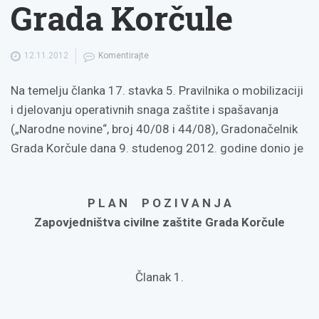
Grada Korčule
12.11.2012
Komentirajte
Na temelju članka 17. stavka 5. Pravilnika o mobilizaciji
i djelovanju operativnih snaga zaštite i spašavanja
(„Narodne novine“, broj 40/08 i 44/08), Gradonačelnik
Grada Korčule dana 9. studenog 2012. godine donio je
P L A N P O Z I V A N J A
Zapovjedništva civilne zaštite Grada Korčule
Članak 1.