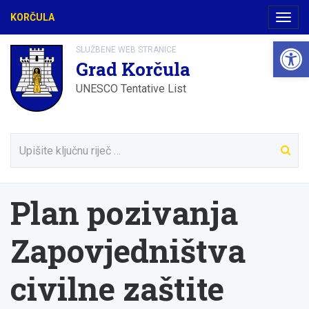
KORČULA
Navig
Open 
SLUŽBENE WEB STRANICE
Grad Korčula
UNESCO Tentative List
Plan pozivanja
Zapovjedništva
civilne zaštite