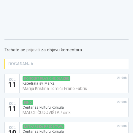
Trebate se
prijaviti
za objavu komentara.
DOGAĐANJA
21:00h
KONCERT KLASIČNE GLAZBE
KOL
11
Katedrala sv. Marka
Marija Kristina Tomić i Frano Fabris
20:00h
KINO
KOL
11
Centar za kulturu Korčula
MALCI I ČUDOVIŠTA / sink
20:00h
LUTKARSKA PREDSTAVA
KOL
10
Centar za kulturu Korčula