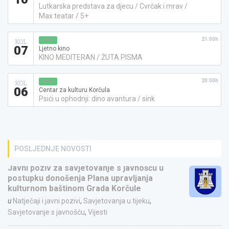
Lutkarska predstava za djecu / Cvrčak i mrav /
Max teatar / 5+
21:00h
KINO
KOL
07
Ljetno kino
KINO MEDITERAN / ŽUTA PISMA
20:00h
KINO
KOL
06
Centar za kulturu Korčula
Psići u ophodnji: dino avantura / sink
POSLJEDNJE NOVOSTI
Javni poziv za savjetovanje s javnošću u
postupku donošenja Plana upravljanja
kulturnom baštinom Grada Korčule
u
Natječaji i javni pozivi
,
Savjetovanja u tijeku
,
Savjetovanje s javnošću
,
Vijesti