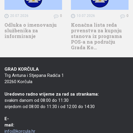
20.07.2026
0
10.07.2026
0
Odluka o imenovanju
Konačna lista reda
službenika za
prvenstva za kupnju
informiranje
stanova iz programa
POS-a na području
Grada Ko…
GRAD KORČULA
Trg Antuna i Stjepana Radića 1
20260 Korčula
Uredovno radno vrijeme za rad sa strankama:
svakim danom od 08:00 do 11:30
srijedom od 08:00 do 11:30 i od 12:00 do 14:30
E-
mail:
info@korcula.hr