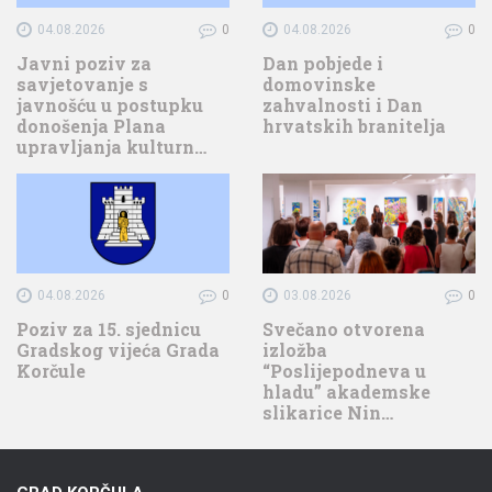
04.08.2026
0
04.08.2026
0
Javni poziv za
Dan pobjede i
savjetovanje s
domovinske
javnošću u postupku
zahvalnosti i Dan
donošenja Plana
hrvatskih branitelja
upravljanja kulturn…
04.08.2026
0
03.08.2026
0
Poziv za 15. sjednicu
Svečano otvorena
Gradskog vijeća Grada
izložba
Korčule
“Poslijepodneva u
hladu” akademske
slikarice Nin…