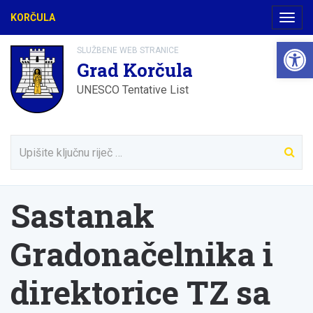
KORČULA
Navig
Open 
SLUŽBENE WEB STRANICE
Grad Korčula
UNESCO Tentative List
Sastanak
Gradonačelnika i
direktorice TZ sa