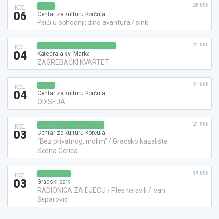
20:00h
KINO
KOL
06
Centar za kulturu Korčula
Psići u ophodnji: dino avantura / sink
21:00h
KONCERT KLASIČNE GLAZBE
KOL
04
Katedrala sv. Marka
ZAGREBAČKI KVARTET
21:00h
KINO
KOL
04
Centar za kulturu Korčula
ODISEJA
21:00h
KAZALIŠNA PREDSTAVA
KOL
03
Centar za kulturu Korčula
“Bez privatnog, molim” / Gradsko kazalište
Scena Gorica
19:00h
RADIONICA
KOL
03
Gradski park
RADIONICA ZA DJECU / Ples na svili / Ivan
Šeparović