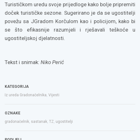
Turističkom uredu svoje prijedloge kako bolje pripremiti
doček turističke sezone. Sugerirano je da se ugostitelji
povežu sa JGradom Korčulom kao i policijom, kako bi
se što efikasnije razumjeli i rješavali teškoće u
ugostiteljskoj djelatnosti.
Tekst i snimak:
Niko Perić
KATEGORIJA
Iz ureda Gradonačelnika
,
Vijesti
OZNAKE
gradonačelnik
,
sastanak
,
TZ
,
ugostitelji
PODIJELI