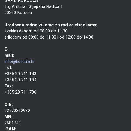
GRAD KORČULA
Trg Antuna i Stjepana Radića 1
20260 Korčula
Uredovno radno vrijeme za rad sa strankama:
svakim danom od 08:00 do 11:30
srijedom od 08:00 do 11:30 i od 12:00 do 14:30
E-
mail:
info@korcula.hr
Tel:
+385 20 711 143
+385 20 711 184
Fax:
+385 20 711 706
OIB:
92770362982
MB:
2681749
IBAN: