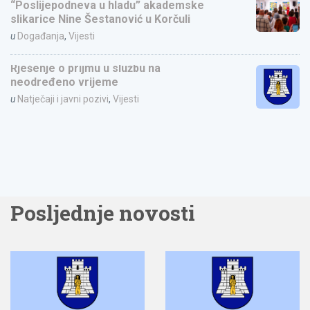
“Poslijepodneva u hladu” akademske
slikarice Nine Šestanović u Korčuli
u
Događanja
,
Vijesti
Rješenje o prijmu u službu na
neodređeno vrijeme
u
Natječaji i javni pozivi
,
Vijesti
Posljednje novosti