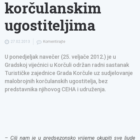
korčulanskim
ugostiteljima
27.02.2013
Komentirajte
U ponedjeljak navečer (25. veljače 2012.) je u
Gradskoj vijećnici u Korčuli održan radni sastanak
Turističke zajednice Grada Korčule uz sudjelovanje
malobrojnih korčulanskih ugostitelja, bez
predstavnika njihovog CEHA i udruženja.
.
– Cilj nam je u predsezonsko vrijeme okupiti sve ljude