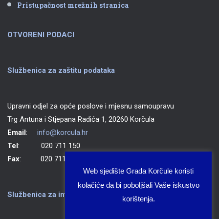
Pristupačnost mrežnih stranica
OTVORENI PODACI
Službenica za zaštitu podataka
Upravni odjel za opće poslove i mjesnu samoupravu
Trg Antuna i Stjepana Radića 1, 20260 Korčula
Email
:
info@korcula.hr
Tel
: 020 711 150
Fax
: 020 711 702
Web sjedište Grada Korčule koristi
kolačiće da bi poboljšali Vaše iskustvo
Službenica za informiranje Grada Korčule
korištenja.