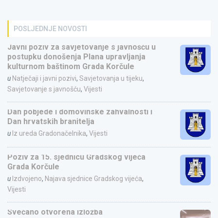
POSLJEDNJE NOVOSTI
Javni poziv za savjetovanje s javnošću u
postupku donošenja Plana upravljanja
kulturnom baštinom Grada Korčule
u
Natječaji i javni pozivi
,
Savjetovanja u tijeku
,
Savjetovanje s javnošću
,
Vijesti
Dan pobjede i domovinske zahvalnosti i
Dan hrvatskih branitelja
u
Iz ureda Gradonačelnika
,
Vijesti
Poziv za 15. sjednicu Gradskog vijeća
Grada Korčule
u
Izdvojeno
,
Najava sjednice Gradskog vijeća
,
Vijesti
Svečano otvorena izložba