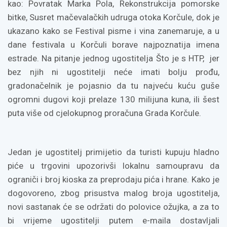
kao: Povratak Marka Pola, Rekonstrukcija pomorske
bitke, Susret mačevalačkih udruga otoka Korčule, dok je
ukazano kako se Festival pisme i vina zanemaruje, a u
dane festivala u Korčuli borave najpoznatija imena
estrade. Na pitanje jednog ugostitelja Što je s HTP, jer
bez njih ni ugostitelji neće imati bolju prođu,
gradonačelnik je pojasnio da tu najveću kuću guše
ogromni dugovi koji prelaze 130 milijuna kuna, ili šest
puta više od cjelokupnog proračuna Grada Korčule.
Jedan je ugostitelj primijetio da turisti kupuju hladno
piće u trgovini upozorivši lokalnu samoupravu da
ograniči i broj kioska za preprodaju pića i hrane. Kako je
dogovoreno, zbog prisustva malog broja ugostitelja,
novi sastanak će se održati do polovice ožujka, a za to
bi vrijeme ugostitelji putem e-maila dostavljali