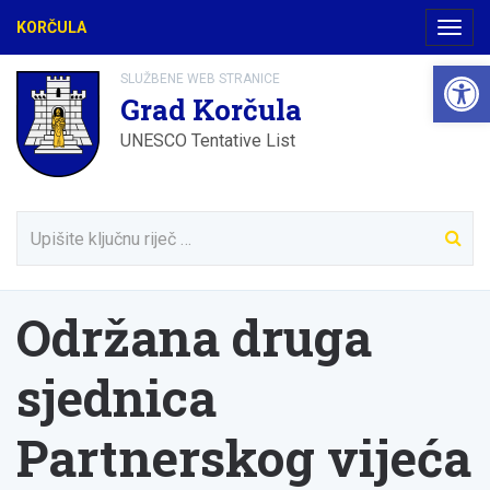
KORČULA
Navig
Open 
SLUŽBENE WEB STRANICE
Grad Korčula
UNESCO Tentative List
Održana druga
sjednica
Partnerskog vijeća