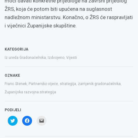
moći davati konkretne prijedloge na završni prijedlog
ŽRS, koja će potom biti upućena na suglasnost
nadležnom ministarstvu. Konačno, o ŽRS će raspravljati
i vijećnici Županijske skupštine.
KATEGORIJA
Iz ureda Gradonačelnika
,
Izdvojeno
,
Vijesti
OZNAKE
Franc Stenek
,
Partnersko vijeće
,
strategija
,
zamjenik gradonačelnika
,
Županijska razvojna strategija
PODIJELI
Podijeli
Klikom
Click
na
podijelite
to
Twitteru
na
email
(Otvara
Facebooku(Otvara
a
se
se
link