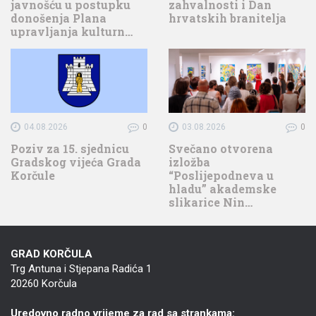
javnošću u postupku
zahvalnosti i Dan
donošenja Plana
hrvatskih branitelja
upravljanja kulturn…
04.08.2026
0
03.08.2026
0
Poziv za 15. sjednicu
Svečano otvorena
Gradskog vijeća Grada
izložba
Korčule
“Poslijepodneva u
hladu” akademske
slikarice Nin…
GRAD KORČULA
Trg Antuna i Stjepana Radića 1
20260 Korčula
Uredovno radno vrijeme za rad sa strankama: