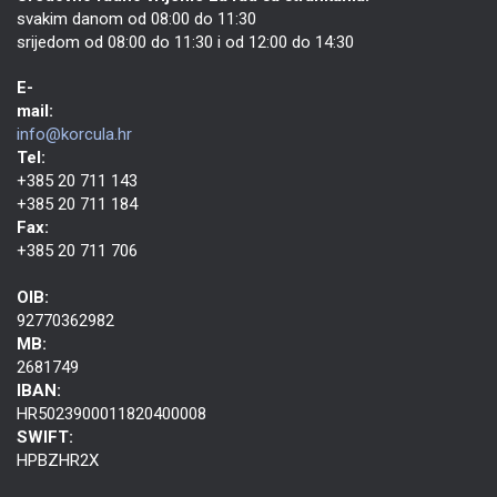
svakim danom od 08:00 do 11:30
srijedom od 08:00 do 11:30 i od 12:00 do 14:30
E-
mail:
info@korcula.hr
Tel:
+385 20 711 143
+385 20 711 184
Fax:
+385 20 711 706
OIB:
92770362982
MB:
2681749
IBAN:
HR5023900011820400008
SWIFT:
HPBZHR2X