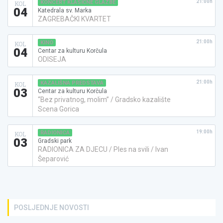
21:00h
KONCERT KLASIČNE GLAZBE
KOL
04
Katedrala sv. Marka
ZAGREBAČKI KVARTET
21:00h
KINO
KOL
04
Centar za kulturu Korčula
ODISEJA
21:00h
KAZALIŠNA PREDSTAVA
KOL
03
Centar za kulturu Korčula
“Bez privatnog, molim” / Gradsko kazalište
Scena Gorica
19:00h
RADIONICA
KOL
03
Gradski park
RADIONICA ZA DJECU / Ples na svili / Ivan
Šeparović
POSLJEDNJE NOVOSTI