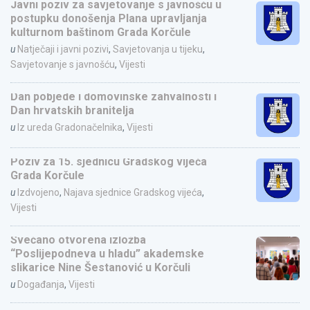
Javni poziv za savjetovanje s javnošću u
postupku donošenja Plana upravljanja
kulturnom baštinom Grada Korčule
u
Natječaji i javni pozivi
,
Savjetovanja u tijeku
,
Savjetovanje s javnošću
,
Vijesti
Dan pobjede i domovinske zahvalnosti i
Dan hrvatskih branitelja
u
Iz ureda Gradonačelnika
,
Vijesti
Poziv za 15. sjednicu Gradskog vijeća
Grada Korčule
u
Izdvojeno
,
Najava sjednice Gradskog vijeća
,
Vijesti
Svečano otvorena izložba
“Poslijepodneva u hladu” akademske
slikarice Nine Šestanović u Korčuli
u
Događanja
,
Vijesti