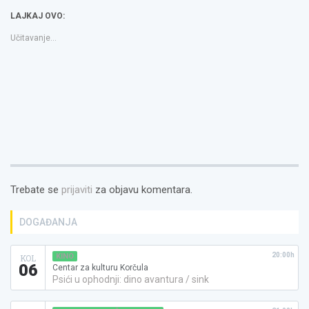
u
u
to
novom
novom
a
LAJKAJ OVO:
prozoru)
prozoru)
friend(Otvara
se
u
Učitavanje...
novom
prozoru)
Trebate se
prijaviti
za objavu komentara.
DOGAĐANJA
20:00h
KINO
KOL
06
Centar za kulturu Korčula
Psići u ophodnji: dino avantura / sink