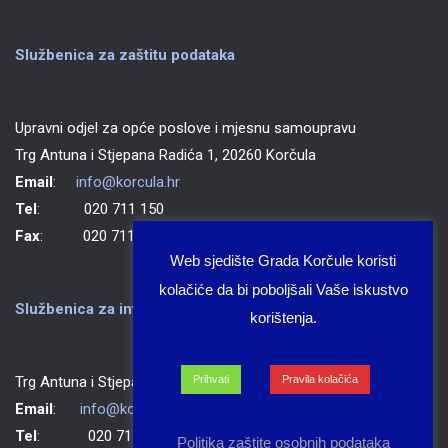
Službenica za zaštitu podataka
Upravni odjel za opće poslove i mjesnu samoupravu
Trg Antuna i Stjepana Radića 1, 20260 Korčula
Email
:
info@korcula.hr
Tel
: 020 711 150
Fax
: 020 711 702
Web sjedište Grada Korčule koristi
kolačiće da bi poboljšali Vaše iskustvo
Službenica za informiranje Grada Korčule
korištenja.
Trg Antuna i Stjepana Radića 1, 20260 Korčula
Prihvati
Pravila kolačića
Email
:
info@korcula.hr
Tel
: 020 711 150
Politika zaštite osobnih podataka