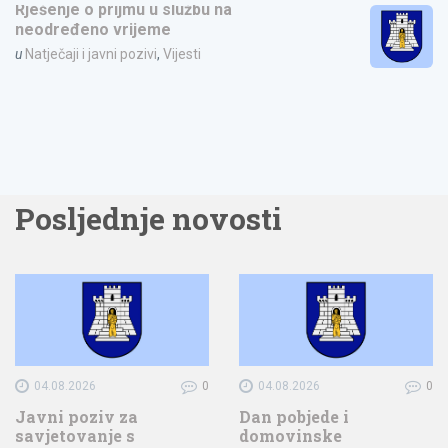
Rješenje o prijmu u službu na
neodređeno vrijeme
u
Natječaji i javni pozivi
,
Vijesti
Posljednje novosti
04.08.2026
0
04.08.2026
0
Javni poziv za
Dan pobjede i
savjetovanje s
domovinske