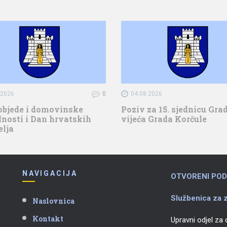
.2026
0
04.08.2026
objede i domovinske
Poziv za 15. sjednicu Gr
nosti i Dan hrvatskih
vijeća Grada Korčule
elja
NAVIGACIJA
OTVORENI POD
Službenica za z
Naslovnica
Kontakt
Upravni odjel za