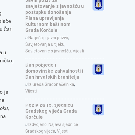
Javni poziv za
savjetovanje s javnošću u
postupku donošenja
g
Plana upravljanja
alače
kulturnom baštinom
u Čari.
Grada Korčule
u
Natječaji i javni pozivi
,
Savjetovanja u tijeku
,
Savjetovanje s javnošću
,
Vijesti
a u
hničkoj
Dan pobjede i
domovinske zahvalnosti i
Dan hrvatskih branitelja
u
Iz ureda Gradonačelnika
,
Vijesti
o je
ne
Poziv za 15. sjednicu
toku
,
Gradskog vijeća Grada
lna
Korčule
u
Izdvojeno
,
Najava sjednice
Gradskog vijeća
,
Vijesti