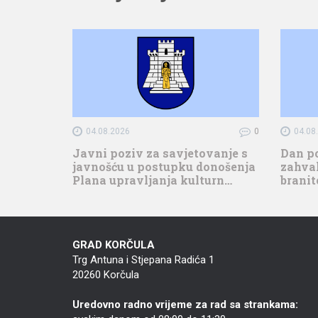
04.08.2026
0
04.08
Javni poziv za savjetovanje s
Dan p
javnošću u postupku donošenja
zahval
Plana upravljanja kulturn…
branit
GRAD KORČULA
Trg Antuna i Stjepana Radića 1
20260 Korčula
Uredovno radno vrijeme za rad sa strankama: