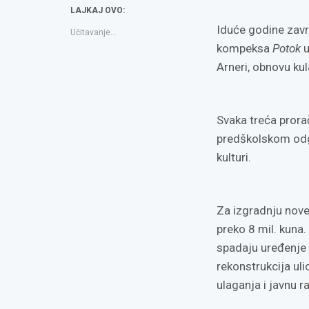
novom
novom
a
LAJKAJ OVO:
prozoru)
prozoru)
friend(Otvara
se
u
Iduće godine zavr
Učitavanje...
novom
prozoru)
kompeksa
Potok
u
Arneri, obnovu ku
Svaka treća prora
predškolskom odgoj
kulturi.
Za izgradnju nove
preko 8 mil. kuna.
spadaju uređenje 
rekonstrukcija uli
ulaganja i javnu ra