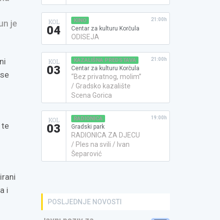
21:00h
KINO
KOL
un je
04
Centar za kulturu Korčula
ODISEJA
ni
21:00h
KAZALIŠNA PREDSTAVA
KOL
03
Centar za kulturu Korčula
ose
“Bez privatnog, molim”
/ Gradsko kazalište
Scena Gorica
19:00h
RADIONICA
KOL
te
03
Gradski park
RADIONICA ZA DJECU
/ Ples na svili / Ivan
Šeparović
irani
a i
POSLJEDNJE NOVOSTI