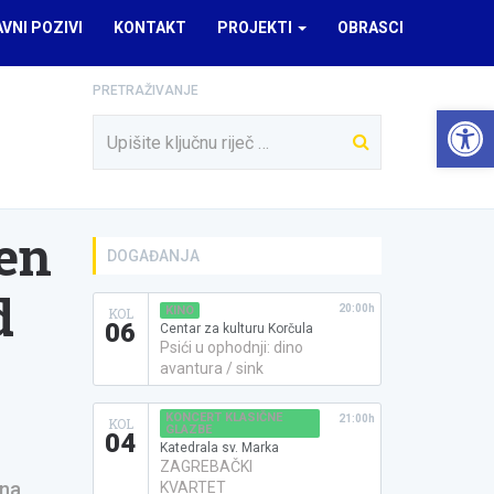
AVNI POZIVI
KONTAKT
PROJEKTI
OBRASCI
PRETRAŽIVANJE
Open 
jen
DOGAĐANJA
d
20:00h
KINO
KOL
06
Centar za kulturu Korčula
Psići u ophodnji: dino
avantura / sink
KONCERT KLASIČNE
21:00h
KOL
GLAZBE
04
Katedrala sv. Marka
ZAGREBAČKI
 na
KVARTET