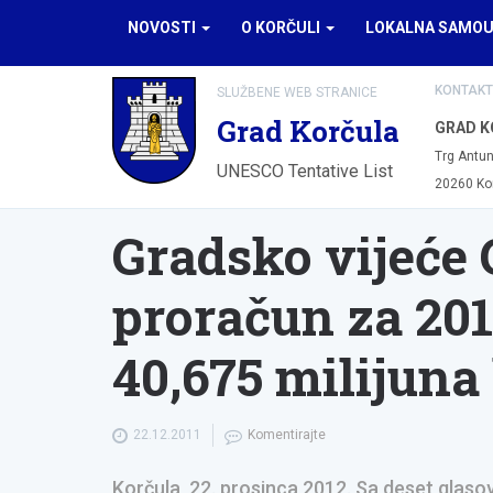
NOVOSTI
O KORČULI
LOKALNA SAMO
KONTAKT
SLUŽBENE WEB STRANICE
Grad Korčula
GRAD K
Trg Antun
UNESCO Tentative List
20260 Ko
Gradsko vijeće 
proračun za 201
40,675 milijuna
22.12.2011
Komentirajte
Korčula, 22. prosinca 2012. Sa deset glas