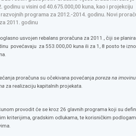
. godinu u visini od 40.675.000,00 kuna, kao i projekciju
razvojnih programa za 2012.-2014. godinu. Novi prorač
 za 2011. godinu
oglasno usvojen rebalans proračuna za 2011., čiji se planira
dinu povećavaju za 553.000,00 kuna ili za 1, 8 posto te izn
na.
većanja proračuna su očekivana povećanja
poreza na imovinu
na
za realizaciju kapitalnih projekata.
čunom provodit će se kroz 26 glavnih programa koji su defin
m kriterijima, gradskim odlukama, te korisničkim podlogam
vima.