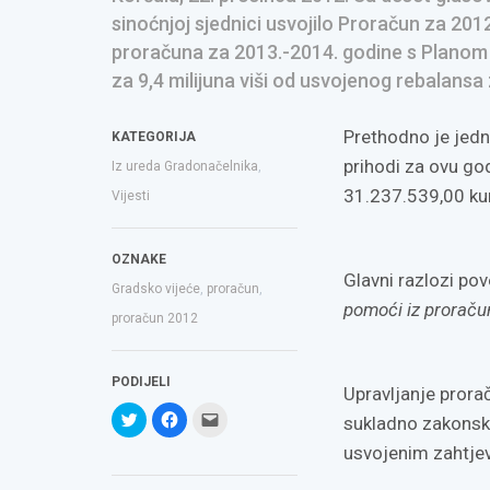
sinoćnjoj sjednici usvojilo Proračun za 2012
proračuna za 2013.-2014. godine s Planom 
za 9,4 milijuna viši od usvojenog rebalansa
Prethodno je jedn
KATEGORIJA
prihodi za ovu go
Iz ureda Gradonačelnika
,
31.237.539,00 ku
Vijesti
OZNAKE
Glavni razlozi po
Gradsko vijeće
,
proračun
,
pomoći iz proraču
proračun 2012
PODIJELI
Upravljanje prora
Podijeli
Klikom
Click
sukladno zakonski
na
podijelite
to
Twitteru
na
email
usvojenim zahtje
(Otvara
Facebooku(Otvara
a
se
se
link
u
u
to