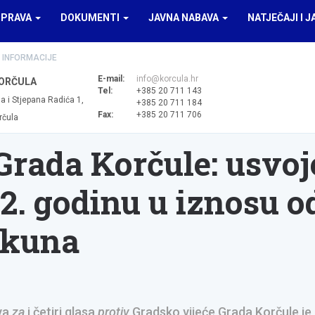
UPRAVA
DOKUMENTI
JAVNA NABAVA
NATJEČAJI I J
 INFORMACIJE
E-mail:
info@korcula.hr
ORČULA
Tel:
+385 20 711 143
a i Stjepana Radića 1,
+385 20 711 184
Fax:
+385 20 711 706
rčula
Grada Korčule: usvo
2. godinu u iznosu o
 kuna
ova
za
i četiri glasa
protiv
Gradsko vijeće Grada Korčule je