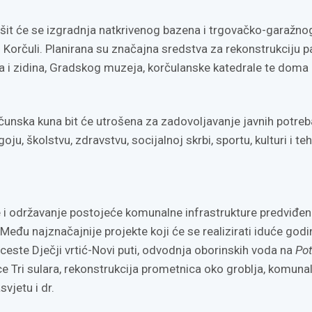
šit će se izgradnja natkrivenog bazena i trgovačko-garažno
 Korčuli. Planirana su značajna sredstva za rekonstrukciju p
la i zidina, Gradskog muzeja, korčulanske katedrale te doma 
čunska kuna bit će utrošena za zadovoljavanje javnih potreb
u, školstvu, zdravstvu, socijalnoj skrbi, sportu, kulturi i te
 i održavanje postojeće komunalne infrastrukture predviđen
 Među najznačajnije projekte koji će se realizirati iduće godi
ceste Dječji vrtić-Novi puti, odvodnja oborinskih voda na
Po
ce Tri sulara, rekonstrukcija prometnica oko groblja, komuna
svjetu i dr.