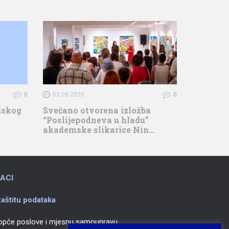
0
03.08.2026
0
adskog
Svečano otvorena izložba
“Poslijepodneva u hladu”
akademske slikarice Nin…
ACI
aštitu podataka
 opće poslove i mjesnu samoupravu