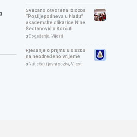
Svečano otvorena izložba
g
“Poslijepodneva u hladu”
akademske slikarice Nine
Šestanović u Korčuli
u
Događanja
,
Vijesti
Rješenje o prijmu u službu
na neodređeno vrijeme
u
Natječaji i javni pozivi
,
Vijesti