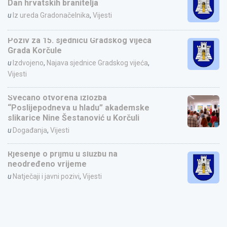
Dan hrvatskih branitelja
u
Iz ureda Gradonačelnika
,
Vijesti
Poziv za 15. sjednicu Gradskog vijeća
Grada Korčule
u
Izdvojeno
,
Najava sjednice Gradskog vijeća
,
Vijesti
Svečano otvorena izložba
“Poslijepodneva u hladu” akademske
slikarice Nine Šestanović u Korčuli
u
Događanja
,
Vijesti
Rješenje o prijmu u službu na
neodređeno vrijeme
u
Natječaji i javni pozivi
,
Vijesti