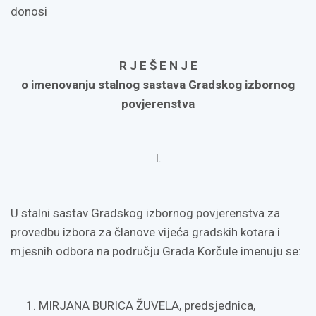
donosi
R J E Š E N J E
o imenovanju stalnog sastava Gradskog izbornog
povjerenstva
I.
U stalni sastav Gradskog izbornog povjerenstva za
provedbu izbora za članove vijeća gradskih kotara i
mjesnih odbora na području Grada Korčule imenuju se:
MIRJANA BURICA ŽUVELA, predsjednica,