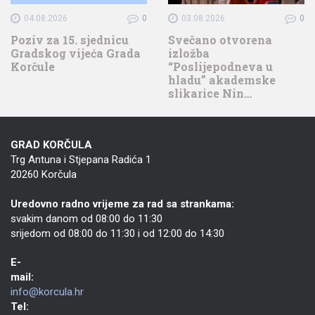
04.08.2026
0
03.08.2026
0
Poziv za 15. sjednicu
Svečano otvorena
Gradskog vijeća Grada
izložba
Korčule
“Poslijepodneva u
hladu” akademske
slikarice Nin…
GRAD KORČULA
Trg Antuna i Stjepana Radića 1
20260 Korčula
Uredovno radno vrijeme za rad sa strankama:
svakim danom od 08:00 do 11:30
srijedom od 08:00 do 11:30 i od 12:00 do 14:30
E-
mail:
info@korcula.hr
Tel: