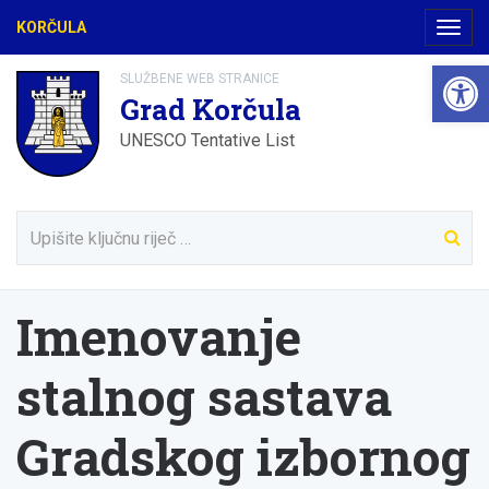
KORČULA
Navig
Open 
SLUŽBENE WEB STRANICE
Grad Korčula
UNESCO Tentative List
Imenovanje
stalnog sastava
Gradskog izbornog