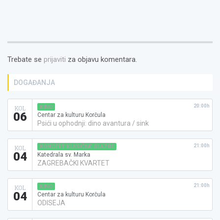
Trebate se
prijaviti
za objavu komentara.
DOGAĐANJA
20:00h
KINO
KOL
06
Centar za kulturu Korčula
Psići u ophodnji: dino avantura / sink
21:00h
KONCERT KLASIČNE GLAZBE
KOL
04
Katedrala sv. Marka
ZAGREBAČKI KVARTET
21:00h
KINO
KOL
04
Centar za kulturu Korčula
ODISEJA