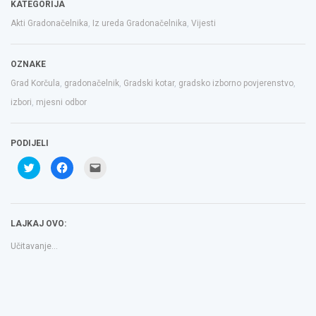
KATEGORIJA
Akti Gradonačelnika
,
Iz ureda Gradonačelnika
,
Vijesti
OZNAKE
Grad Korčula
,
gradonačelnik
,
Gradski kotar
,
gradsko izborno povjerenstvo
,
izbori
,
mjesni odbor
PODIJELI
Podijeli
Klikom
Click
na
podijelite
to
Twitteru
na
email
(Otvara
Facebooku(Otvara
a
se
se
link
u
u
to
novom
novom
a
LAJKAJ OVO:
prozoru)
prozoru)
friend(Otvara
se
u
Učitavanje...
novom
prozoru)