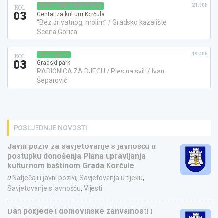
21:00h
KAZALIŠNA PREDSTAVA
KOL
03
Centar za kulturu Korčula
“Bez privatnog, molim” / Gradsko kazalište
Scena Gorica
19:00h
RADIONICA
KOL
03
Gradski park
RADIONICA ZA DJECU / Ples na svili / Ivan
Šeparović
POSLJEDNJE NOVOSTI
Javni poziv za savjetovanje s javnošću u
postupku donošenja Plana upravljanja
kulturnom baštinom Grada Korčule
u
Natječaji i javni pozivi
,
Savjetovanja u tijeku
,
Savjetovanje s javnošću
,
Vijesti
Dan pobjede i domovinske zahvalnosti i