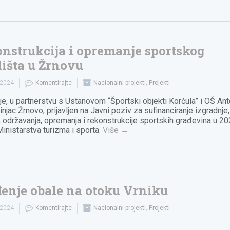
nstrukcija i opremanje sportskog
lišta u Žrnovu
.2024
Komentirajte
Nacionalni projekti
,
Projekti
 je, u partnerstvu s Ustanovom “Športski objekti Korčula” i OŠ An
njac Žrnovo, prijavljen na Javni poziv za sufinanciranje izgradnje,
 održavanja, opremanja i rekonstrukcije sportskih građevina u 20
Ministarstva turizma i sporta.
Više
→
enje obale na otoku Vrniku
.2024
Komentirajte
Nacionalni projekti
,
Projekti