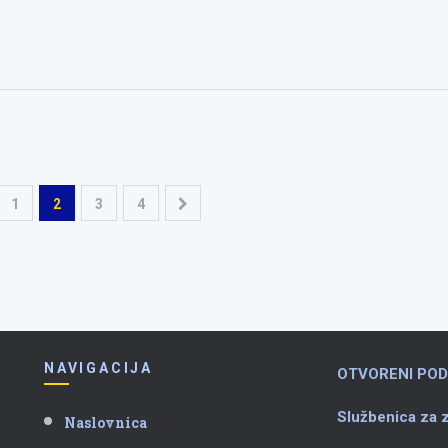
1
2
3
4
NAVIGACIJA
OTVORENI POD
Službenica za z
Naslovnica