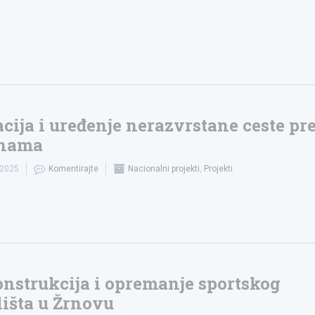
cija i uređenje nerazvrstane ceste p
inama
.2025
Komentirajte
Nacionalni projekti
,
Projekti
nstrukcija i opremanje sportskog
lišta u Žrnovu