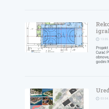
Reko
igra
13.05
Projekt
Curać Pi
obnove,
godini 
Uređ
03.04