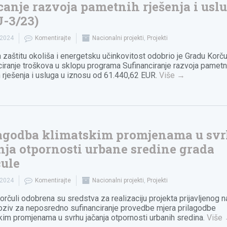
canje razvoja pametnih rješenja i usl
-3/23)
.2024
Komentirajte
Nacionalni projekti
,
Projekti
 zaštitu okoliša i energetsku učinkovitost odobrio je Gradu Korču
ciranje troškova u sklopu programa Sufinanciranje razvoja pametni
h rješenja i usluga u iznosu od 61.440,62 EUR.
Više
→
agodba klimatskim promjenama u sv
nja otpornosti urbane sredine grada
ule
.2024
Komentirajte
Nacionalni projekti
,
Projekti
orčuli odobrena su sredstva za realizaciju projekta prijavljenog n
oziv za neposredno sufinanciranje provedbe mjera prilagodbe
kim promjenama u svrhu jačanja otpornosti urbanih sredina.
Više