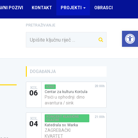
AVNI POZIVI
KONTAKT
PROJEKTI
OBRASCI
PRETRAŽIVANJE
Open 
DOGAĐANJA
20:00h
KINO
KOL
06
Centar za kulturu Korčula
Psići u ophodnji: dino
avantura / sink
KONCERT KLASIČNE
21:00h
KOL
GLAZBE
04
Katedrala sv. Marka
ZAGREBAČKI
KVARTET