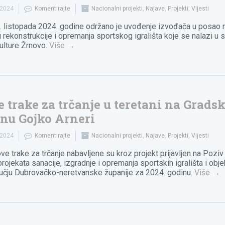
.2024
Komentirajte
Nacionalni projekti
,
Najave
,
Projekti
,
Vijesti
1. listopada 2024. godine održano je uvođenje izvođača u posao 
u rekonstrukcije i opremanja sportskog igrališta koje se nalazi u 
lture Žrnovo.
Više
→
 trake za trčanje u teretani na Grad
nu Gojko Arneri
.2024
Komentirajte
Nacionalni projekti
,
Najave
,
Projekti
,
Vijesti
ove trake za trčanje nabavljene su kroz projekt prijavljen na Poziv
projekata sanacije, izgradnje i opremanja sportskih igrališta i obj
učju Dubrovačko-neretvanske županije za 2024. godinu.
Više
→