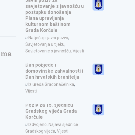
Javni poziv za
savjetovanje s javnošću u
postupku donošenja
Plana upravljanja
kulturnom baštinom
Grada Korčule
u
Natječaji i javni pozivi
,
Savjetovanja u tijeku
,
Savjetovanje s javnošću
,
Vijesti
rema
Dan pobjede i
domovinske zahvalnosti i
Dan hrvatskih branitelja
u
Iz ureda Gradonačelnika
,
Vijesti
Poziv za 15. sjednicu
Gradskog vijeća Grada
Korčule
u
Izdvojeno
,
Najava sjednice
Gradskog vijeća
,
Vijesti