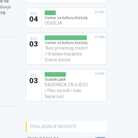
ća na
𝑠̌𝑎𝑛𝑗𝑒
štva.
21:00h
KINO
KOL
04
Centar za kulturu Korčula
ODISEJA
21:00h
KAZALIŠNA PREDSTAVA
KOL
03
Centar za kulturu Korčula
“Bez privatnog, molim”
/ Gradsko kazalište
Scena Gorica
19:00h
RADIONICA
KOL
03
Gradski park
RADIONICA ZA DJECU
/ Ples na svili / Ivan
Šeparović
POSLJEDNJE NOVOSTI