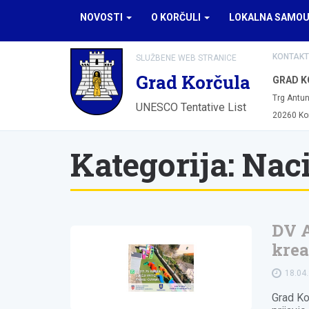
NOVOSTI
O KORČULI
LOKALNA SAMO
KONTAKT
SLUŽBENE WEB STRANICE
Grad Korčula
GRAD K
Trg Antun
UNESCO Tentative List
20260 Ko
Kategorija:
Naci
DV A
krea
18.04
Grad Ko