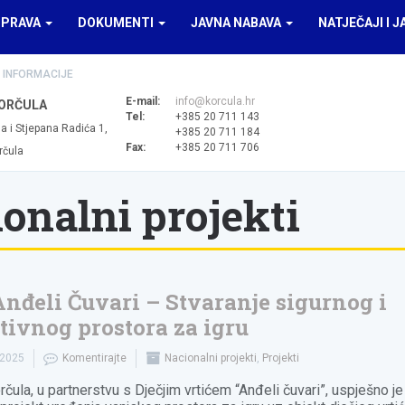
UPRAVA
DOKUMENTI
JAVNA NABAVA
NATJEČAJI I J
 INFORMACIJE
E-mail:
info@korcula.hr
ORČULA
Tel:
+385 20 711 143
a i Stjepana Radića 1,
+385 20 711 184
Fax:
+385 20 711 706
rčula
onalni projekti
nđeli Čuvari – Stvaranje sigurnog i
tivnog prostora za igru
.2025
Komentirajte
Nacionalni projekti
,
Projekti
rčula, u partnerstvu s Dječjim vrtićem “Anđeli čuvari”, uspješno je