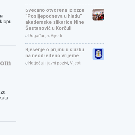
Svečano otvorena izložba
na
“Poslijepodneva u hladu”
sklopu
akademske slikarice Nine
Šestanović u Korčuli
u
Događanja
,
Vijesti
Rješenje o prijmu u službu
na neodređeno vrijeme
skom
u
Natječaji i javni pozivi
,
Vijesti
 za
ekata