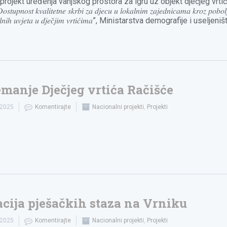
o projekt uređenja vanjskog prostora za igru uz objekt dječjeg vrti
𝑢𝑝𝑛𝑜𝑠𝑡 𝑘𝑣𝑎𝑙𝑖𝑡𝑒𝑡𝑛𝑒 𝑠𝑘𝑟𝑏𝑖 𝑧𝑎 𝑑𝑗𝑒𝑐𝑢 𝑢 𝑙𝑜𝑘𝑎𝑙𝑛𝑖𝑚 𝑧𝑎𝑗𝑒𝑑𝑛𝑖𝑐𝑎𝑚𝑎 𝑘𝑟𝑜𝑧 𝑝𝑜𝑏𝑜𝑙𝑗
𝑗𝑎𝑙𝑛𝑖ℎ 𝑢𝑣𝑗𝑒𝑡𝑎 𝑢 𝑑𝑗𝑒𝑐̌𝑗𝑖𝑚 𝑣𝑟𝑡𝑖𝑐́𝑖𝑚𝑎”, Ministarstva demografije i useljeni
manje Dječjeg vrtića Račišće
.2025
Komentirajte
Nacionalni projekti
,
Projekti
cija pješačkih staza na Vrniku
.2025
Komentirajte
Nacionalni projekti
,
Projekti