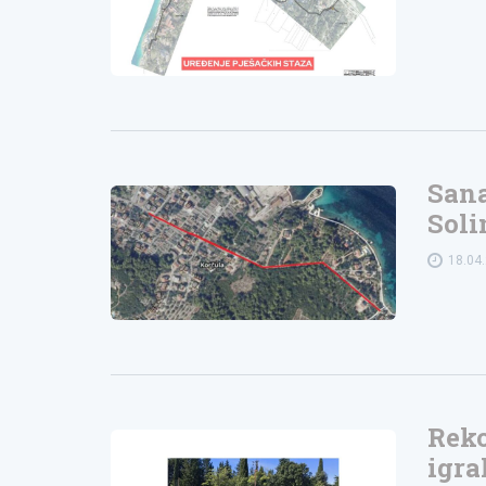
Sana
Sol
18.04
Reko
igra