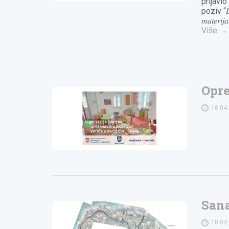
prijavi
poziv “𝐷𝑜𝑠𝑡
𝑚𝑎𝑡𝑒𝑟
Više
→
Opre
18.04
Sana
18.04