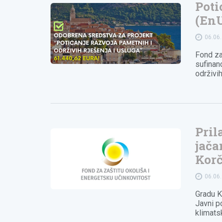
Poti
(EnU
06.06
Fond za
sufinan
održivi
Pril
jača
Korč
06.06
Gradu K
Javni p
klimats