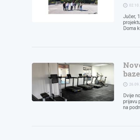
02.10
Jučer, 
projekt
Doma ku
Nove
baze
26.09
Dvije n
prijavu 
na podr