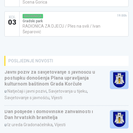
Scena Gorica
19:00h
RADIONICA
KOL
03
Gradski park
RADIONICA ZA DJECU / Ples na svili / Ivan
Šeparović
POSLJEDNJE NOVOSTI
Javni poziv za savjetovanje s javnošću u
postupku donošenja Plana upravljanja
kulturnom baštinom Grada Korčule
u
Natječaji i javni pozivi
,
Savjetovanja u tijeku
,
Savjetovanje s javnošću
,
Vijesti
Dan pobjede i domovinske zahvalnosti i
Dan hrvatskih branitelja
u
Iz ureda Gradonačelnika
,
Vijesti