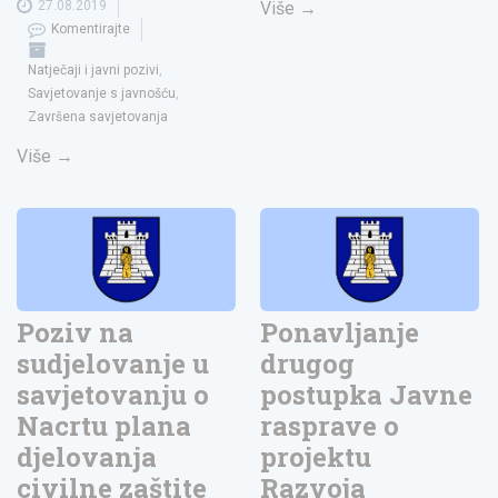
27.08.2019
Više
→
Komentirajte
Natječaji i javni pozivi
,
Savjetovanje s javnošću
,
Završena savjetovanja
Više
→
Poziv na
Ponavljanje
sudjelovanje u
drugog
savjetovanju o
postupka Javne
Nacrtu plana
rasprave o
djelovanja
projektu
civilne zaštite
Razvoja