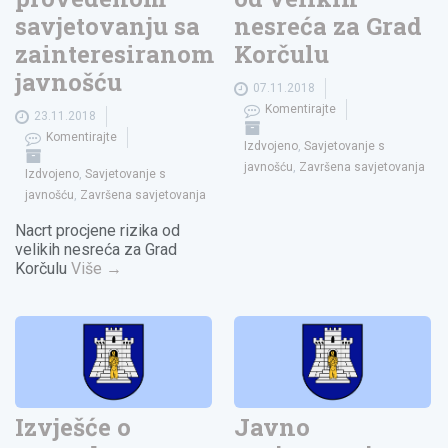
savjetovanju sa
nesreća za Grad
zainteresiranom
Korčulu
javnošću
07.11.2018
Komentirajte
23.11.2018
Komentirajte
Izdvojeno
,
Savjetovanje s
javnošću
,
Završena savjetovanja
Izdvojeno
,
Savjetovanje s
javnošću
,
Završena savjetovanja
Nacrt procjene rizika od
velikih nesreća za Grad
Korčulu
Više
→
Izvješće o
Javno