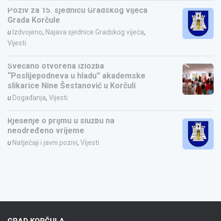
Poziv za 15. sjednicu Gradskog vijeća
Grada Korčule
u
Izdvojeno
,
Najava sjednice Gradskog vijeća
,
Vijesti
Svečano otvorena izložba
“Poslijepodneva u hladu” akademske
slikarice Nine Šestanović u Korčuli
u
Događanja
,
Vijesti
Rješenje o prijmu u službu na
neodređeno vrijeme
u
Natječaji i javni pozivi
,
Vijesti