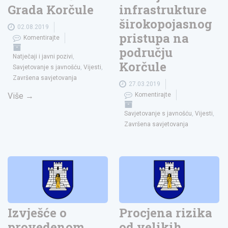
Grada Korčule
infrastrukture
širokopojasnog
02.08.2019
pristupa na
Komentirajte
području
Natječaji i javni pozivi
,
Korčule
Savjetovanje s javnošću
,
Vijesti
,
Završena savjetovanja
27.03.2019
Više
→
Komentirajte
Savjetovanje s javnošću
,
Vijesti
,
Završena savjetovanja
Izvješće o
Procjena rizika
provedenom
od velikih