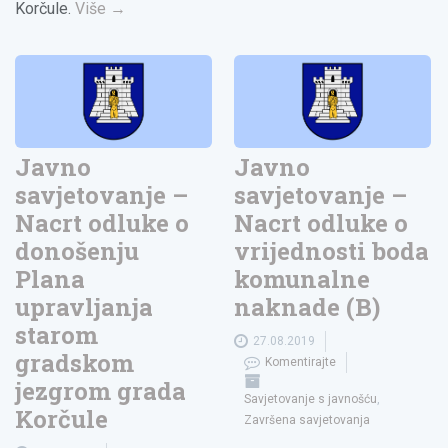
Korčule.
Više
→
Javno
Javno
savjetovanje –
savjetovanje –
Nacrt odluke o
Nacrt odluke o
donošenju
vrijednosti boda
Plana
komunalne
upravljanja
naknade (B)
starom
27.08.2019
gradskom
Komentirajte
jezgrom grada
Savjetovanje s javnošću
,
Korčule
Završena savjetovanja