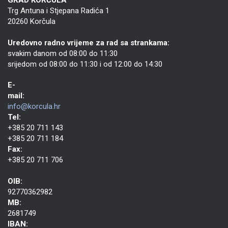
GRAD KORČULA
Trg Antuna i Stjepana Radića 1
20260 Korčula
Uredovno radno vrijeme za rad sa strankama:
svakim danom od 08:00 do 11:30
srijedom od 08:00 do 11:30 i od 12:00 do 14:30
E-
mail:
info@korcula.hr
Tel:
+385 20 711 143
+385 20 711 184
Fax:
+385 20 711 706
OIB:
92770362982
MB:
2681749
IBAN: