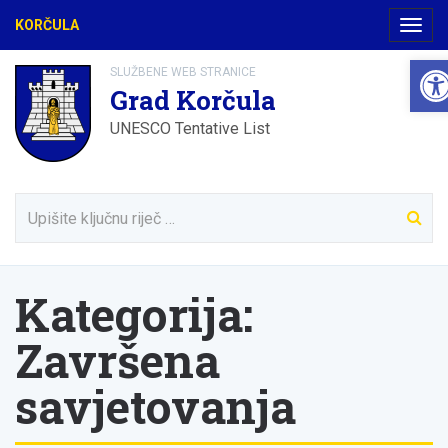
KORČULA
Navig
Ope
SLUŽBENE WEB STRANICE
Grad Korčula
UNESCO Tentative List
Kategorija:
Završena
savjetovanja