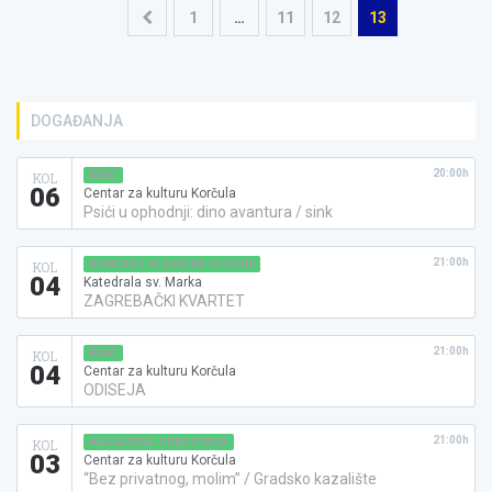
Navigacija
1
…
11
12
13
objava
DOGAĐANJA
20:00h
KINO
KOL
06
Centar za kulturu Korčula
Psići u ophodnji: dino avantura / sink
21:00h
KONCERT KLASIČNE GLAZBE
KOL
04
Katedrala sv. Marka
ZAGREBAČKI KVARTET
21:00h
KINO
KOL
04
Centar za kulturu Korčula
ODISEJA
21:00h
KAZALIŠNA PREDSTAVA
KOL
03
Centar za kulturu Korčula
“Bez privatnog, molim” / Gradsko kazalište