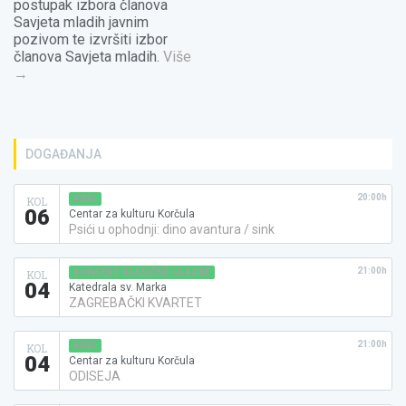
postupak izbora članova
Savjeta mladih javnim
pozivom te izvršiti izbor
članova Savjeta mladih.
Više
→
DOGAĐANJA
20:00h
KINO
KOL
06
Centar za kulturu Korčula
Psići u ophodnji: dino avantura / sink
21:00h
KONCERT KLASIČNE GLAZBE
KOL
04
Katedrala sv. Marka
ZAGREBAČKI KVARTET
21:00h
KINO
KOL
04
Centar za kulturu Korčula
ODISEJA