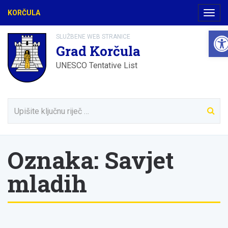
KORČULA
Navig
Ope
SLUŽBENE WEB STRANICE
Grad Korčula
UNESCO Tentative List
Oznaka:
Savjet
mladih