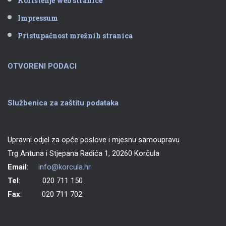
Korištenje web stranice
Impressum
Pristupačnost mrežnih stranica
OTVORENI PODACI
Službenica za zaštitu podataka
Upravni odjel za opće poslove i mjesnu samoupravu
Trg Antuna i Stjepana Radića 1, 20260 Korčula
Email
:
info@korcula.hr
Tel
: 020 711 150
Fax
: 020 711 702