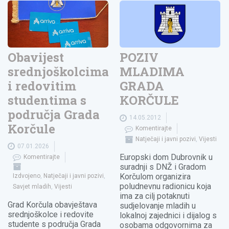
Obavijest
POZIV
srednjoškolcima
MLADIMA
i redovitim
GRADA
studentima s
KORČULE
područja Grada
14.05.2012
Korčule
Komentirajte
Natječaji i javni pozivi
,
Vijesti
07.01.2026
Europski dom Dubrovnik u
Komentirajte
suradnji s DNŽ i Gradom
Korčulom organizira
Izdvojeno
,
Natječaji i javni pozivi
,
poludnevnu radionicu koja
Savjet mladih
,
Vijesti
ima za cilj potaknuti
Grad Korčula obavještava
sudjelovanje mladih u
srednjoškolce i redovite
lokalnoj zajednici i dijalog s
studente s područja Grada
osobama odgovornima za