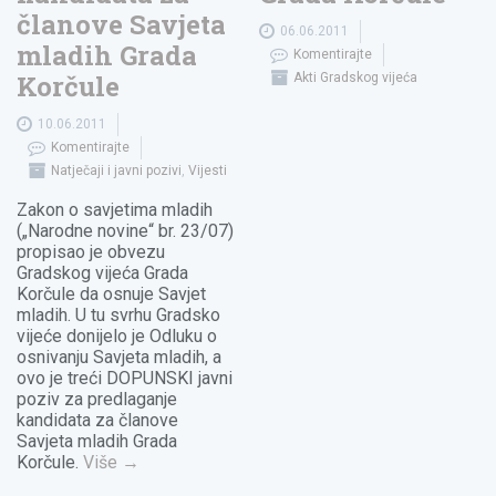
članove Savjeta
06.06.2011
mladih Grada
Komentirajte
Korčule
Akti Gradskog vijeća
10.06.2011
Komentirajte
Natječaji i javni pozivi
,
Vijesti
Zakon o savjetima mladih
(„Narodne novine“ br. 23/07)
propisao je obvezu
Gradskog vijeća Grada
Korčule da osnuje Savjet
mladih. U tu svrhu Gradsko
vijeće donijelo je Odluku o
osnivanju Savjeta mladih, a
ovo je treći DOPUNSKI javni
poziv za predlaganje
kandidata za članove
Savjeta mladih Grada
Korčule.
Više
→