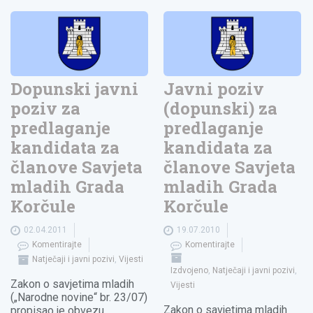
Dopunski javni
Javni poziv
poziv za
(dopunski) za
predlaganje
predlaganje
kandidata za
kandidata za
članove Savjeta
članove Savjeta
mladih Grada
mladih Grada
Korčule
Korčule
02.04.2011
19.07.2010
Komentirajte
Komentirajte
Natječaji i javni pozivi
,
Vijesti
Izdvojeno
,
Natječaji i javni pozivi
,
Zakon o savjetima mladih
Vijesti
(„Narodne novine“ br. 23/07)
Zakon o savjetima mladih
propisao je obvezu