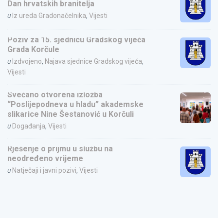
Dan hrvatskih branitelja
u
Iz ureda Gradonačelnika
,
Vijesti
Poziv za 15. sjednicu Gradskog vijeća
Grada Korčule
u
Izdvojeno
,
Najava sjednice Gradskog vijeća
,
Vijesti
Svečano otvorena izložba
“Poslijepodneva u hladu” akademske
slikarice Nine Šestanović u Korčuli
u
Događanja
,
Vijesti
Rješenje o prijmu u službu na
neodređeno vrijeme
u
Natječaji i javni pozivi
,
Vijesti