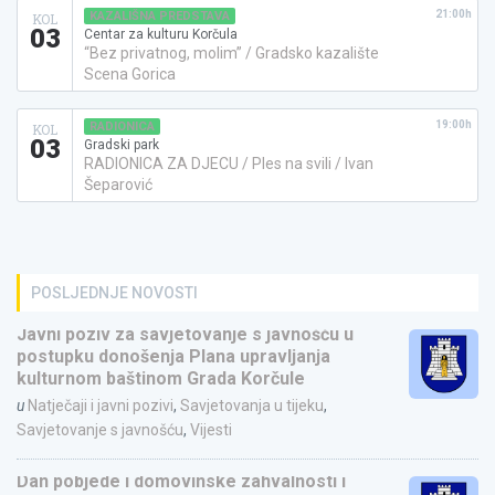
21:00h
KAZALIŠNA PREDSTAVA
KOL
03
Centar za kulturu Korčula
“Bez privatnog, molim” / Gradsko kazalište
Scena Gorica
19:00h
RADIONICA
KOL
03
Gradski park
RADIONICA ZA DJECU / Ples na svili / Ivan
Šeparović
POSLJEDNJE NOVOSTI
Javni poziv za savjetovanje s javnošću u
postupku donošenja Plana upravljanja
kulturnom baštinom Grada Korčule
u
Natječaji i javni pozivi
,
Savjetovanja u tijeku
,
Savjetovanje s javnošću
,
Vijesti
Dan pobjede i domovinske zahvalnosti i