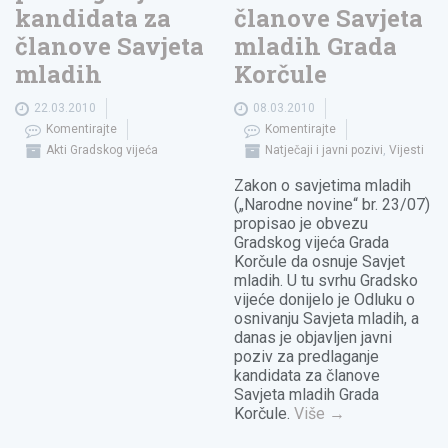
kandidata za
članove Savjeta
članove Savjeta
mladih Grada
mladih
Korčule
22.03.2010
08.03.2010
Komentirajte
Komentirajte
Akti Gradskog vijeća
Natječaji i javni pozivi
,
Vijesti
Zakon o savjetima mladih
(„Narodne novine“ br. 23/07)
propisao je obvezu
Gradskog vijeća Grada
Korčule da osnuje Savjet
mladih. U tu svrhu Gradsko
vijeće donijelo je Odluku o
osnivanju Savjeta mladih, a
danas je objavljen javni
poziv za predlaganje
kandidata za članove
Savjeta mladih Grada
Korčule.
Više
→