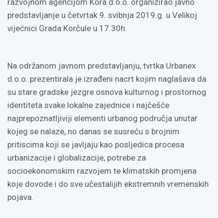
razvojnom agencijom Kora d.o.o. organizirao javno
predstavljanje u četvrtak 9. svibnja 2019.g. u Velikoj
vijećnici Grada Korčule u 17.30h.
Na održanom javnom predstavljanju, tvrtka Urbanex
d.o.o. prezentirala je izrađeni nacrt kojim naglašava da
su stare gradske jezgre osnova kulturnog i prostornog
identiteta svake lokalne zajednice i najčešće
najprepoznatljiviji elementi urbanog područja unutar
kojeg se nalaze, no danas se susreću s brojnim
pritiscima koji se javljaju kao posljedica procesa
urbanizacije i globalizacije, potrebe za
socioekonomskim razvojem te klimatskih promjena
koje dovode i do sve učestalijih ekstremnih vremenskih
pojava.