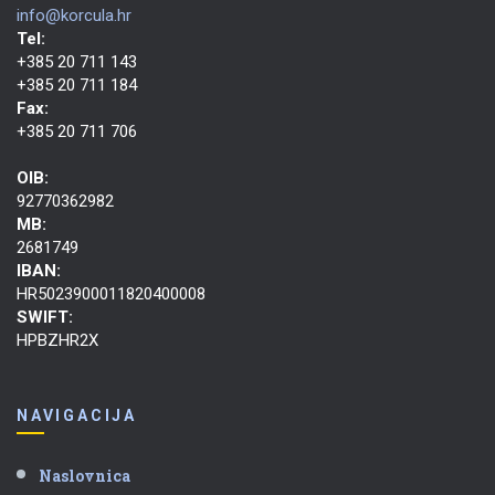
info@korcula.hr
Tel:
+385 20 711 143
+385 20 711 184
Fax:
+385 20 711 706
OIB:
92770362982
MB:
2681749
IBAN:
HR5023900011820400008
SWIFT:
HPBZHR2X
NAVIGACIJA
Naslovnica