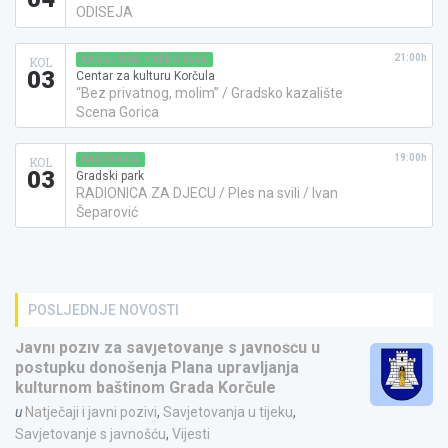
ODISEJA
21:00h
KAZALIŠNA PREDSTAVA
KOL
03
Centar za kulturu Korčula
“Bez privatnog, molim” / Gradsko kazalište
Scena Gorica
19:00h
RADIONICA
KOL
03
Gradski park
RADIONICA ZA DJECU / Ples na svili / Ivan
Šeparović
POSLJEDNJE NOVOSTI
Javni poziv za savjetovanje s javnošću u
postupku donošenja Plana upravljanja
kulturnom baštinom Grada Korčule
u
Natječaji i javni pozivi
,
Savjetovanja u tijeku
,
Savjetovanje s javnošću
,
Vijesti