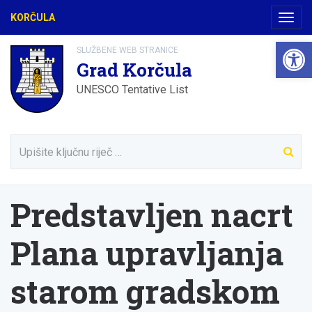
KORČULA
Navig
Open 
SLUŽBENE WEB STRANICE
Grad Korčula
UNESCO Tentative List
Predstavljen nacrt
Plana upravljanja
starom gradskom