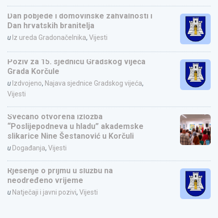
Dan pobjede i domovinske zahvalnosti i
Dan hrvatskih branitelja
u
Iz ureda Gradonačelnika
,
Vijesti
Poziv za 15. sjednicu Gradskog vijeća
Grada Korčule
u
Izdvojeno
,
Najava sjednice Gradskog vijeća
,
Vijesti
Svečano otvorena izložba
“Poslijepodneva u hladu” akademske
slikarice Nine Šestanović u Korčuli
u
Događanja
,
Vijesti
Rješenje o prijmu u službu na
neodređeno vrijeme
u
Natječaji i javni pozivi
,
Vijesti