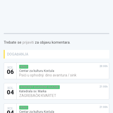
Trebate se
prijaviti
za objavu komentara.
DOGAĐANJA
20:00h
KINO
KOL
06
Centar za kulturu Korčula
Psići u ophodnji: dino avantura / sink
21:00h
KONCERT KLASIČNE GLAZBE
KOL
04
Katedrala sv. Marka
ZAGREBAČKI KVARTET
21:00h
KINO
KOL
04
Centar za kulturu Korčula