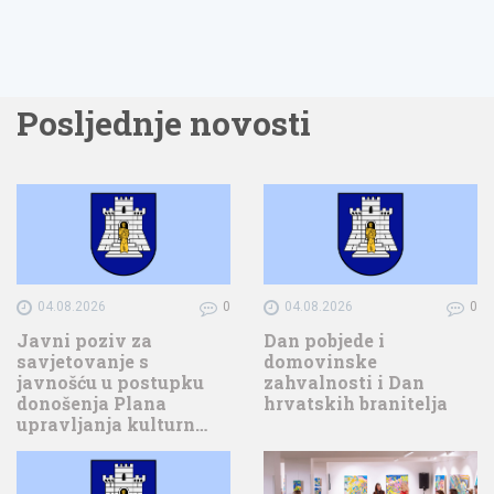
Posljednje novosti
04.08.2026
0
04.08.2026
0
Javni poziv za
Dan pobjede i
savjetovanje s
domovinske
javnošću u postupku
zahvalnosti i Dan
donošenja Plana
hrvatskih branitelja
upravljanja kulturn…