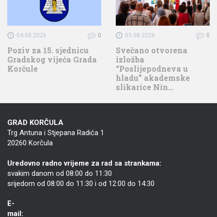
04.08.2026
0
03.08.2026
0
Poziv za 15. sjednicu
Svečano otvorena
Gradskog vijeća Grada
izložba
Korčule
“Poslijepodneva u
hladu” akademske
slikarice Nin…
GRAD KORČULA
Trg Antuna i Stjepana Radića 1
20260 Korčula
Uredovno radno vrijeme za rad sa strankama:
svakim danom od 08:00 do 11:30
srijedom od 08:00 do 11:30 i od 12:00 do 14:30
E-
mail: