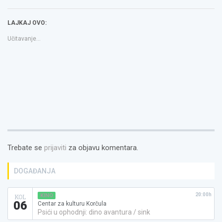
se
se
link
u
u
to
novom
novom
a
LAJKAJ OVO:
prozoru)
prozoru)
friend(Otvara
se
u
Učitavanje...
novom
prozoru)
Trebate se
prijaviti
za objavu komentara.
DOGAĐANJA
20:00h
KINO
KOL
06
Centar za kulturu Korčula
Psići u ophodnji: dino avantura / sink