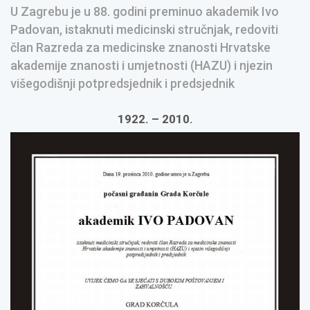
U Zagrebu je u 88. godini preminuo akademik Ivo
Padovan, istaknuti medicinski stručnjak, redoviti
član Razreda za medicinske znanosti Hrvatske
akademije znanosti i umjetnosti (HAZU) i njezin
višegodišnji potpredsjednik i predsjednik
1922. – 2010.