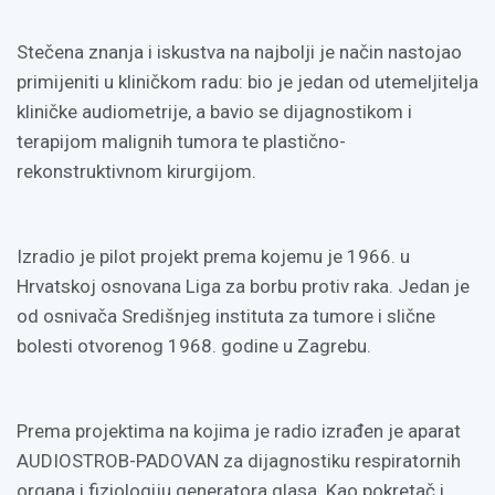
Stečena znanja i iskustva na najbolji je način nastojao
primijeniti u kliničkom radu: bio je jedan od utemeljitelja
kliničke audiometrije, a bavio se dijagnostikom i
terapijom malignih tumora te plastično-
rekonstruktivnom kirurgijom.
Izradio je pilot projekt prema kojemu je 1966. u
Hrvatskoj osnovana Liga za borbu protiv raka. Jedan je
od osnivača Središnjeg instituta za tumore i slične
bolesti otvorenog 1968. godine u Zagrebu.
Prema projektima na kojima je radio izrađen je aparat
AUDIOSTROB-PADOVAN za dijagnostiku respiratornih
organa i fiziologiju generatora glasa. Kao pokretač i