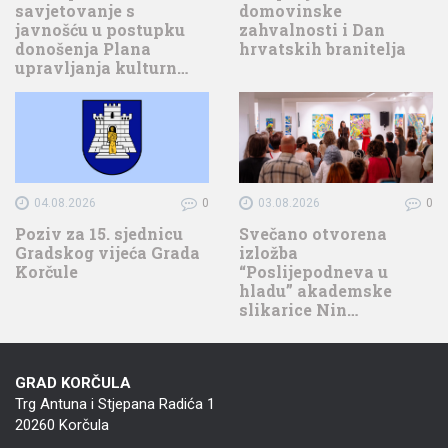
savjetovanje s
domovinske
javnošću u postupku
zahvalnosti i Dan
donošenja Plana
hrvatskih branitelja
upravljanja kulturn…
04.08.2026
0
03.08.2026
0
Poziv za 15. sjednicu
Svečano otvorena
Gradskog vijeća Grada
izložba
Korčule
“Poslijepodneva u
hladu” akademske
slikarice Nin…
GRAD KORČULA
Trg Antuna i Stjepana Radića 1
20260 Korčula