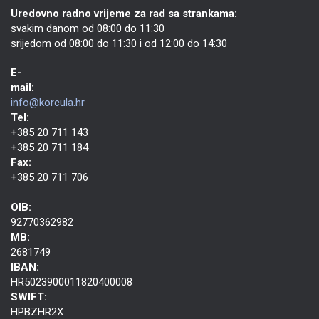
Uredovno radno vrijeme za rad sa strankama:
svakim danom od 08:00 do 11:30
srijedom od 08:00 do 11:30 i od 12:00 do 14:30
E-
mail:
info@korcula.hr
Tel:
+385 20 711 143
+385 20 711 184
Fax:
+385 20 711 706
OIB:
92770362982
MB:
2681749
IBAN:
HR5023900011820400008
SWIFT:
HPBZHR2X