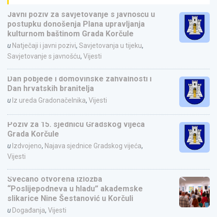
Javni poziv za savjetovanje s javnošću u
postupku donošenja Plana upravljanja
kulturnom baštinom Grada Korčule
u
Natječaji i javni pozivi
,
Savjetovanja u tijeku
,
Savjetovanje s javnošću
,
Vijesti
Dan pobjede i domovinske zahvalnosti i
Dan hrvatskih branitelja
u
Iz ureda Gradonačelnika
,
Vijesti
Poziv za 15. sjednicu Gradskog vijeća
Grada Korčule
u
Izdvojeno
,
Najava sjednice Gradskog vijeća
,
Vijesti
Svečano otvorena izložba
“Poslijepodneva u hladu” akademske
slikarice Nine Šestanović u Korčuli
u
Događanja
,
Vijesti