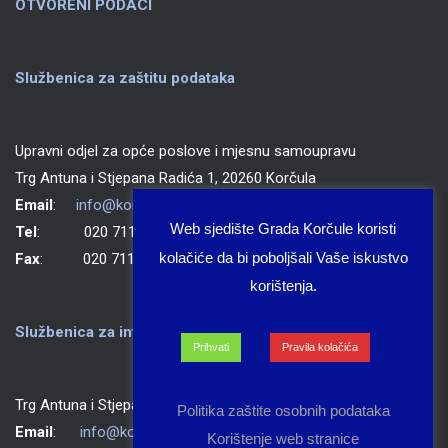
OTVORENI PODACI
Službenica za zaštitu podataka
Upravni odjel za opće poslove i mjesnu samoupravu
Trg Antuna i Stjepana Radića 1, 20260 Korčula
Email
:
info@korcula.hr
Web sjedište Grada Korčule koristi
Tel
: 020 711 150
kolačiće da bi poboljšali Vaše iskustvo
Fax
: 020 711 702
korištenja.
Službenica za informiranje Grada Korčule
Prihvati
Pravila kolačića
Trg Antuna i Stjepana Radića 1, 20260 Korčula
Politika zaštite osobnih podataka
Email
:
info@korcula.hr
Korištenje web stranice