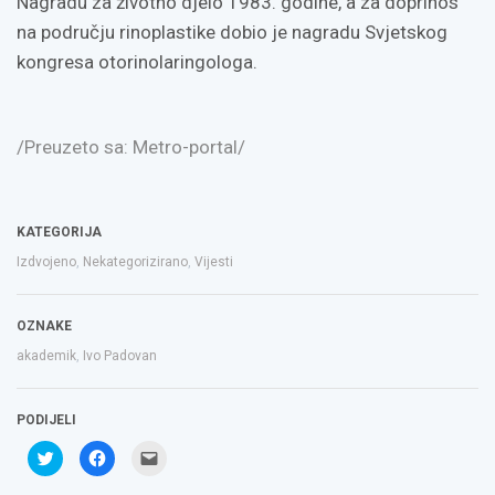
Nagradu za životno djelo 1983. godine, a za doprinos
na području rinoplastike dobio je nagradu Svjetskog
kongresa otorinolaringologa.
/Preuzeto sa: Metro-portal/
KATEGORIJA
Izdvojeno
,
Nekategorizirano
,
Vijesti
OZNAKE
akademik
,
Ivo Padovan
PODIJELI
Podijeli
Klikom
Click
na
podijelite
to
Twitteru
na
email
(Otvara
Facebooku(Otvara
a