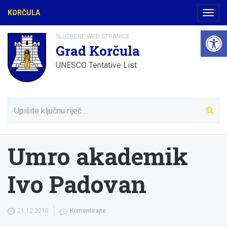
KORČULA
Navig
Open 
SLUŽBENE WEB STRANICE
Grad Korčula
UNESCO Tentative List
Umro akademik
Ivo Padovan
21.12.2010
Komentirajte