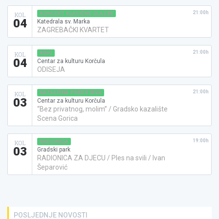
21:00h
KONCERT KLASIČNE GLAZBE
KOL
04
Katedrala sv. Marka
ZAGREBAČKI KVARTET
21:00h
KINO
KOL
04
Centar za kulturu Korčula
ODISEJA
21:00h
KAZALIŠNA PREDSTAVA
KOL
03
Centar za kulturu Korčula
“Bez privatnog, molim” / Gradsko kazalište
Scena Gorica
19:00h
RADIONICA
KOL
03
Gradski park
RADIONICA ZA DJECU / Ples na svili / Ivan
Šeparović
POSLJEDNJE NOVOSTI