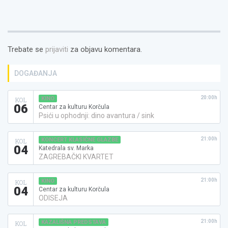
Trebate se
prijaviti
za objavu komentara.
DOGAĐANJA
20:00h
KINO
KOL
06
Centar za kulturu Korčula
Psići u ophodnji: dino avantura / sink
21:00h
KONCERT KLASIČNE GLAZBE
KOL
04
Katedrala sv. Marka
ZAGREBAČKI KVARTET
21:00h
KINO
KOL
04
Centar za kulturu Korčula
ODISEJA
21:00h
KAZALIŠNA PREDSTAVA
KOL