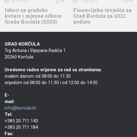
20.09.2023
0
17.02.2022
0
Izbori za gradske
Financijska izvješća za
kotare i mjesne odbore
Grad Korčula za 2021.
Grada Korčule (2023)
godinu
GRAD KORČULA
Trg Antuna i Stjepana Radića 1
20260 Korčula
Uredovno radno vrijeme za rad sa strankama:
svakim danom od 08:00 do 11:30
srijedom od 08:00 do 11:30 i od 12:00 do 14:30
E-
mail:
info@korcula.hr
Tel:
+385 20 711 143
+385 20 711 184
Fax: