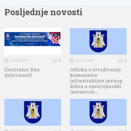
Posljednje novosti
29.05.2026
0
13.03.2024
0
Čestitamo Dan
Odluka o utvrđivanju
državnosti!
komunalne
infrastrukture javnog
dobra u općoj uporabi
(nerazvrst…