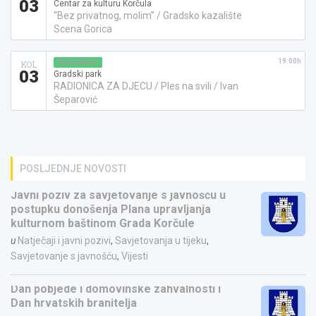
03
Centar za kulturu Korčula
“Bez privatnog, molim” / Gradsko kazalište
Scena Gorica
19:00h
RADIONICA
KOL
03
Gradski park
RADIONICA ZA DJECU / Ples na svili / Ivan
Šeparović
POSLJEDNJE NOVOSTI
Javni poziv za savjetovanje s javnošću u
postupku donošenja Plana upravljanja
kulturnom baštinom Grada Korčule
u
Natječaji i javni pozivi
,
Savjetovanja u tijeku
,
Savjetovanje s javnošću
,
Vijesti
Dan pobjede i domovinske zahvalnosti i
Dan hrvatskih branitelja