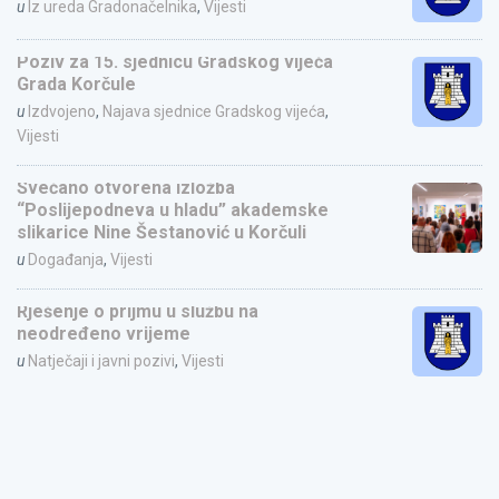
u
Iz ureda Gradonačelnika
,
Vijesti
Poziv za 15. sjednicu Gradskog vijeća
Grada Korčule
u
Izdvojeno
,
Najava sjednice Gradskog vijeća
,
Vijesti
Svečano otvorena izložba
“Poslijepodneva u hladu” akademske
slikarice Nine Šestanović u Korčuli
u
Događanja
,
Vijesti
Rješenje o prijmu u službu na
neodređeno vrijeme
u
Natječaji i javni pozivi
,
Vijesti