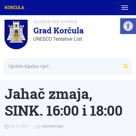
KORČULA
Navig
Open 
SLUŽBENE WEB STRANICE
Grad Korčula
UNESCO Tentative List
Jahač zmaja,
SINK. 16:00 i 18:00
06.12.2021
Komentirajte