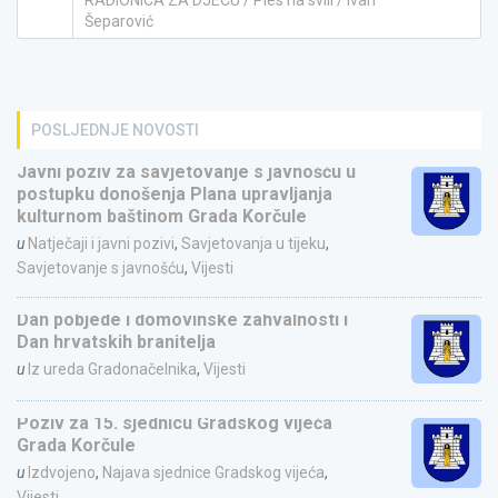
Šeparović
POSLJEDNJE NOVOSTI
Javni poziv za savjetovanje s javnošću u
postupku donošenja Plana upravljanja
kulturnom baštinom Grada Korčule
u
Natječaji i javni pozivi
,
Savjetovanja u tijeku
,
Savjetovanje s javnošću
,
Vijesti
Dan pobjede i domovinske zahvalnosti i
Dan hrvatskih branitelja
u
Iz ureda Gradonačelnika
,
Vijesti
Poziv za 15. sjednicu Gradskog vijeća
Grada Korčule
u
Izdvojeno
,
Najava sjednice Gradskog vijeća
,
Vijesti