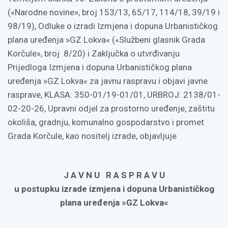
(«Narodne novine», broj 153/13, 65/17, 114/18, 39/19 i
98/19), Odluke o izradi Izmjena i dopuna Urbanističkog
plana uređenja »GZ Lokva« («Službeni glasnik Grada
Korčule», broj 8/20) i Zaključka o utvrđivanju
Prijedloga Izmjena i dopuna Urbanističkog plana
uređenja »GZ Lokva« za javnu raspravu i objavi javne
rasprave, KLASA: 350-01/19-01/01, URBROJ: 2138/01-
02-20-26, Upravni odjel za prostorno uređenje, zaštitu
okoliša, gradnju, komunalno gospodarstvo i promet
Grada Korčule, kao nositelj izrade, objavljuje
J A V N U R A S P R A V U
u postupku izrade izmjena i dopuna Urbanističkog
plana uređenja »GZ Lokva«