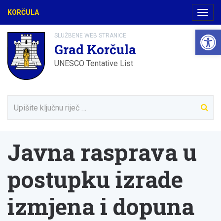
KORČULA
Navig
Open 
SLUŽBENE WEB STRANICE
Grad Korčula
UNESCO Tentative List
Javna rasprava u
postupku izrade
izmjena i dopuna