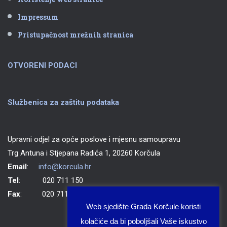
Impressum
Pristupačnost mrežnih stranica
OTVORENI PODACI
Službenica za zaštitu podataka
Upravni odjel za opće poslove i mjesnu samoupravu
Trg Antuna i Stjepana Radića 1, 20260 Korčula
Email
:
info@korcula.hr
Tel
: 020 711 150
Fax
: 020 711 702
Web sjedište Grada Korčule koristi
kolačiće da bi poboljšali Vaše iskustvo