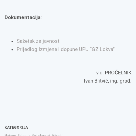
Dokumentacija:
Sažetak za javnost
Prijedlog Izmjene i dopune UPU “GZ Lokva”
v.d. PROČELNIK
Ivan Blitvić, ing. građ.
KATEGORIJA
Najave
,
Urbanistički planovi
,
Vijesti