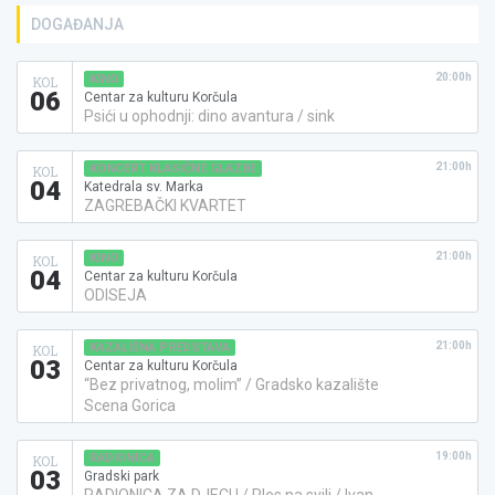
DOGAĐANJA
20:00h
KINO
KOL
06
Centar za kulturu Korčula
Psići u ophodnji: dino avantura / sink
21:00h
KONCERT KLASIČNE GLAZBE
KOL
04
Katedrala sv. Marka
ZAGREBAČKI KVARTET
21:00h
KINO
KOL
04
Centar za kulturu Korčula
ODISEJA
21:00h
KAZALIŠNA PREDSTAVA
KOL
03
Centar za kulturu Korčula
“Bez privatnog, molim” / Gradsko kazalište
Scena Gorica
19:00h
RADIONICA
KOL
03
Gradski park
RADIONICA ZA DJECU / Ples na svili / Ivan