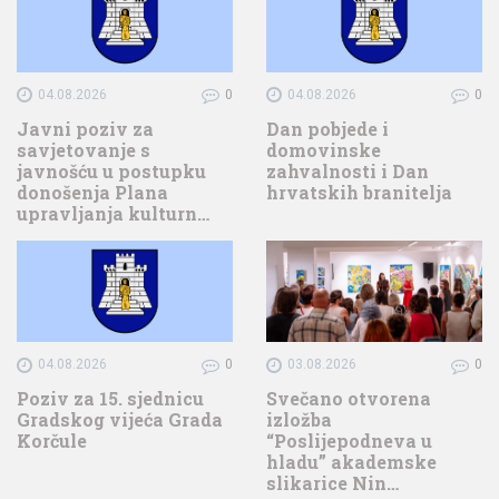
04.08.2026
0
04.08.2026
0
Javni poziv za
Dan pobjede i
savjetovanje s
domovinske
javnošću u postupku
zahvalnosti i Dan
donošenja Plana
hrvatskih branitelja
upravljanja kulturn…
04.08.2026
0
03.08.2026
0
Poziv za 15. sjednicu
Svečano otvorena
Gradskog vijeća Grada
izložba
Korčule
“Poslijepodneva u
hladu” akademske
slikarice Nin…