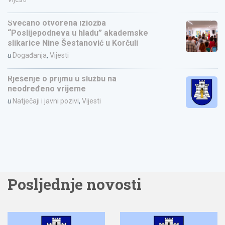
Svečano otvorena izložba
“Poslijepodneva u hladu” akademske
slikarice Nine Šestanović u Korčuli
u
Događanja
,
Vijesti
Rješenje o prijmu u službu na
neodređeno vrijeme
u
Natječaji i javni pozivi
,
Vijesti
Posljednje novosti