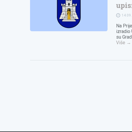
upis
14.09
Na Prij
izradio
su Grad
Više
→
Navigacija
objava