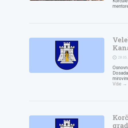
Korčule 
mentore
Vele
Kana
28.05
Osnovna
Dosadaš
mirovin
Više
→
Korč
gra