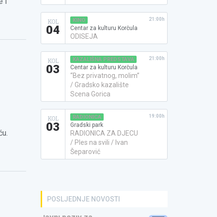
e i
21:00h
KINO
KOL
04
Centar za kulturu Korčula
ODISEJA
21:00h
KAZALIŠNA PREDSTAVA
KOL
03
Centar za kulturu Korčula
“Bez privatnog, molim”
/ Gradsko kazalište
Scena Gorica
19:00h
RADIONICA
KOL
03
Gradski park
ću.
RADIONICA ZA DJECU
/ Ples na svili / Ivan
Šeparović
POSLJEDNJE NOVOSTI