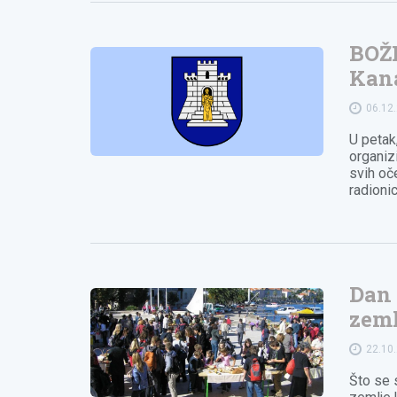
BOŽ
Kan
06.12
U petak
organizi
svih oče
radioni
Dan 
zeml
22.10
Što se 