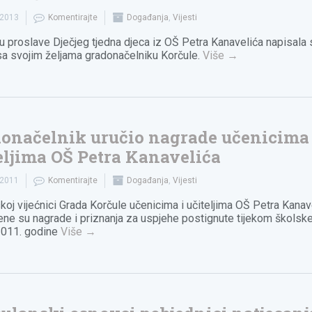
.2013
Komentirajte
Događanja
,
Vijesti
u proslave Dječjeg tjedna djeca iz OŠ Petra Kanavelića napisala 
a svojim željama gradonačelniku Korčule.
Više
→
onačelnik uručio nagrade učenicima 
eljima OŠ Petra Kanavelića
.2011
Komentirajte
Događanja
,
Vijesti
koj vijećnici Grada Korčule učenicima i učiteljima OŠ Petra Kanav
jene su nagrade i priznanja za uspjehe postignute tijekom školsk
2011. godine
Više
→