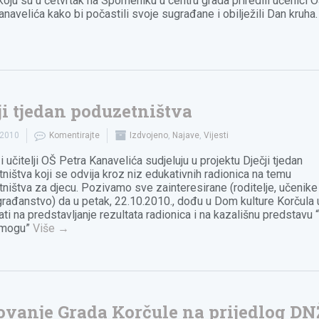
koju su u četvrtak na Spomeniku u centru grada priredili učenici 
anavelića kako bi počastili svoje sugrađane i obilježili Dan kruha
ji tjedan poduzetništva
.2010
Komentirajte
Izdvojeno
,
Najave
,
Vijesti
i učitelji OŠ Petra Kanavelića sudjeluju u projektu Dječji tjedan
ništva koji se odvija kroz niz edukativnih radionica na temu
ništva za djecu. Pozivamo sve zainteresirane (roditelje, učenike 
građanstvo) da u petak, 22.10.2010., dođu u Dom kulture Korčula 
ati na predstavljanje rezultata radionica i na kazališnu predstavu 
 mogu”
Više
→
ovanje Grada Korčule na prijedlog DN