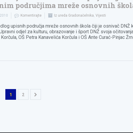
nim područjima mreže osnovnih škol
.2010
Komentirajte
Iz ureda Gradonačelnika
,
Vijesti
edlog upisnih područja mreže osnovnih škola čiji je osnivač DNŽ k
 Upravni odjel za kulturu, obrazovanje i šport DNŽ svoja očitovanja
 Korčula, OŠ Petra Kanavelića Korčula i OŠ Ante Curać-Pinjac Žr
1
2