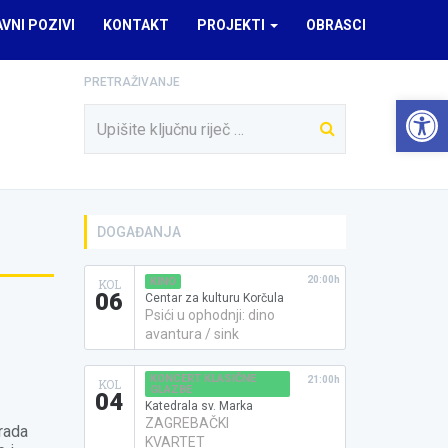
AVNI POZIVI
KONTAKT
PROJEKTI
OBRASCI
PRETRAŽIVANJE
Open 
DOGAĐANJA
20:00h
KINO
KOL
06
Centar za kulturu Korčula
Psići u ophodnji: dino
avantura / sink
KONCERT KLASIČNE
21:00h
KOL
GLAZBE
04
Katedrala sv. Marka
ZAGREBAČKI
Grada
KVARTET