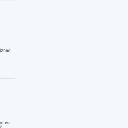
 iznad
lodova