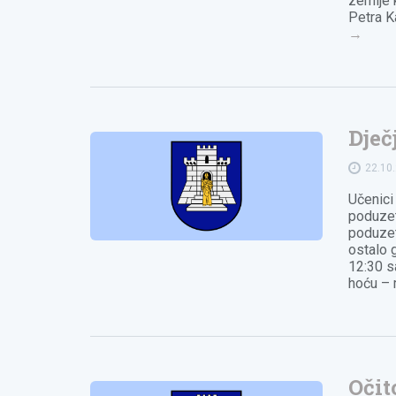
zemlje 
Petra K
→
Dječ
22.10
Učenici 
poduzet
poduzet
ostalo 
12:30 s
hoću –
Očit