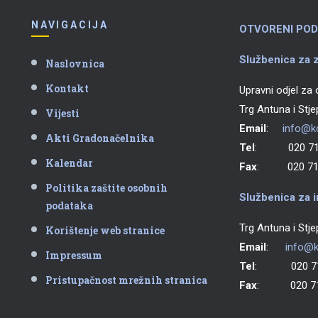
NAVIGACIJA
OTVORENI POD
Službenica za z
Naslovnica
Kontakt
Upravni odjel za
Trg Antuna i Stj
Vijesti
Email
:
info@ko
Akti Gradonačelnika
Tel
: 020 711
Kalendar
Fax
: 020 711
Politika zaštite osobnih
Službenica za i
podataka
Trg Antuna i Stj
Korištenje web stranice
Email
:
info@k
Impressum
Tel
: 020 71
Pristupačnost mrežnih stranica
Fax
: 020 71