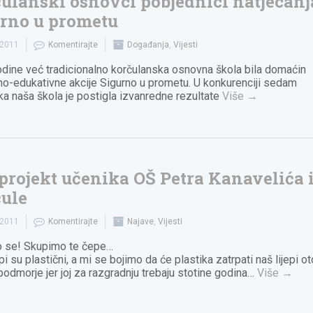
ulanski osnovci pobjednici natjecanj
rno u prometu
.2011
Komentirajte
Događanja
,
Vijesti
odine već tradicionalno korčulanska osnovna škola bila domaćin
o-edukativne akcije Sigurno u prometu. U konkurenciji sedam
ka naša škola je postigla izvanredne rezultate
Više
→
projekt učenika OŠ Petra Kanavelića 
ule
.2011
Komentirajte
Najave
,
Vijesti
 se! Skupimo te čepe…
pi su plastični, a mi se bojimo da će plastika zatrpati naš lijepi ot
 podmorje jer joj za razgradnju trebaju stotine godina…
Više
→