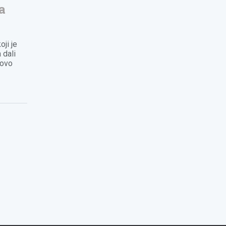
a
oji je
 dali
novo