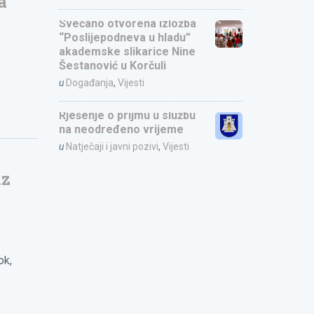
a
Svečano otvorena izložba
“Poslijepodneva u hladu”
akademske slikarice Nine
Šestanović u Korčuli
u
Događanja
,
Vijesti
Rješenje o prijmu u službu
na neodređeno vrijeme
u
Natječaji i javni pozivi
,
Vijesti
iz
ok,