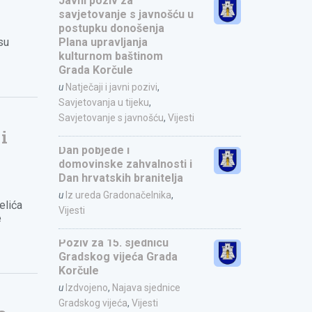
Javni poziv za
savjetovanje s javnošću u
postupku donošenja
su
Plana upravljanja
kulturnom baštinom
Grada Korčule
u
Natječaji i javni pozivi
,
Savjetovanja u tijeku
,
Savjetovanje s javnošću
,
Vijesti
i
Dan pobjede i
domovinske zahvalnosti i
Dan hrvatskih branitelja
u
Iz ureda Gradonačelnika
,
elića
Vijesti
e
Poziv za 15. sjednicu
Gradskog vijeća Grada
Korčule
u
Izdvojeno
,
Najava sjednice
Gradskog vijeća
,
Vijesti