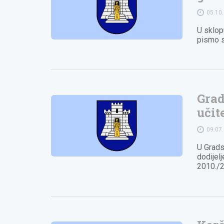
05.10
U sklop
pismo s
Grad
učit
09.07
U Grads
dodijel
2010./