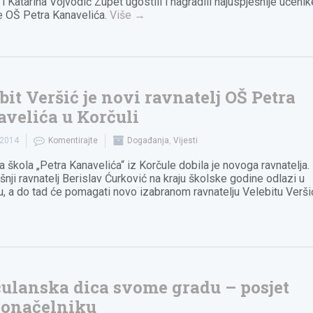
i Katarina Vojvodić Zupet ugostili i nagradili najuspješnije učenik
 OŠ Petra Kanavelića.
Više
→
bit Veršić je novi ravnatelj OŠ Petra
velića u Korčuli
.2014
Komentirajte
Događanja
,
Vijesti
 škola „Petra Kanavelića“ iz Korčule dobila je novoga ravnatelja.
nji ravnatelj Berislav Ćurković na kraju školske godine odlazi u
u, a do tad će pomagati novo izabranom ravnatelju Velebitu Verši
ulanska dica svome gradu – posjet
donačelniku