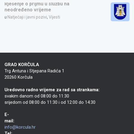
Rješenje o prijmu u službu na
neodređeno vrijeme
u
Natječaji i javni pozivi
,
Vijesti
GRAD KORČULA
Trg Antuna i Stjepana Radića 1
20260 Korčula
Uredovno radno vrijeme za rad sa strankama:
svakim danom od 08:00 do 11:30
srijedom od 08:00 do 11:30 i od 12:00 do 14:30
E-
mail:
info@korcula.hr
Tel: