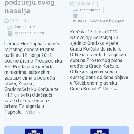
području svog
13.06.2012
naselja
Komentirajte
18.06.2012
Iz ureda Gradonačelnika
,
Vijesti
Komentirajte
Korčula, 13. lipnja 2012.
Događanja
,
Vijesti
Na svojoj jučerašnjoj 13.
sjednici Gradsko vijeće
Udruga Eko Pupnat i Vijeće
Grada Korčule donijelo je
Mjesnog odbora Pupnat
Odluku o izradi II. izmjena i
uutili su 12. lipnja 2012.
dopuna Prostornog plana
godine pismo Predsjedniku
uređenja Grada Korčule.
RH, Predsjendiku Vlade,
Odluka stupa na snagu
ministrima, saborskim
osmog dana od dana objave
zastupnicima s područja
u “Službenom glasniku
otoka, Županu,
Grada Korčule”.
Više
→
Gradonačelniku Korčule te
HRT-u i tvrtki Odašiljači i
veze d.o.o. vezano uz
prijem TV signala u
Pupnatu…
Više
→