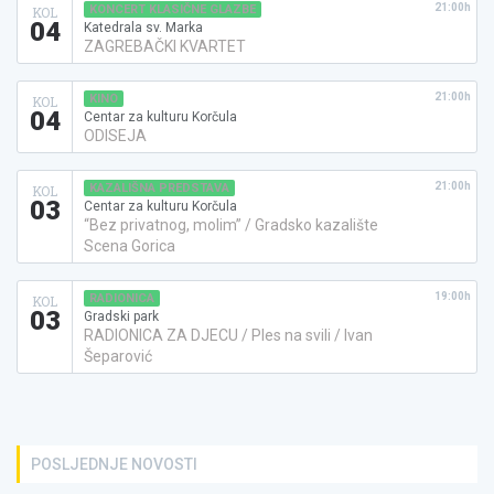
21:00h
KONCERT KLASIČNE GLAZBE
KOL
04
Katedrala sv. Marka
ZAGREBAČKI KVARTET
21:00h
KINO
KOL
04
Centar za kulturu Korčula
ODISEJA
21:00h
KAZALIŠNA PREDSTAVA
KOL
03
Centar za kulturu Korčula
“Bez privatnog, molim” / Gradsko kazalište
Scena Gorica
19:00h
RADIONICA
KOL
03
Gradski park
RADIONICA ZA DJECU / Ples na svili / Ivan
Šeparović
POSLJEDNJE NOVOSTI