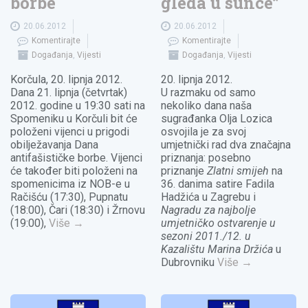
borbe
gleda u sunce”
20.06.2012
20.06.2012
Komentirajte
Komentirajte
Događanja
,
Vijesti
Događanja
,
Vijesti
Korčula, 20. lipnja 2012.
20. lipnja 2012.
Dana 21. lipnja (četvrtak)
U razmaku od samo
2012. godine u 19:30 sati na
nekoliko dana naša
Spomeniku u Korčuli bit će
sugrađanka Olja Lozica
položeni vijenci u prigodi
osvojila je za svoj
obilježavanja Dana
umjetnički rad dva značajna
antifašističke borbe. Vijenci
priznanja: posebno
će također biti položeni na
priznanje
Zlatni smijeh
na
spomenicima iz NOB-e u
36. danima satire Fadila
Račišću (17:30), Pupnatu
Hadžića u Zagrebu i
(18:00), Čari (18:30) i Žrnovu
Nagradu za najbolje
(19:00),
Više
→
umjetničko ostvarenje u
sezoni 2011./12. u
Kazalištu Marina Držića
u
Dubrovniku
Više
→