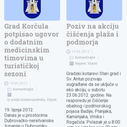
Grad Korčula
Poziv na akciju
potpisao ugovor
čišćenja plaža i
o dodatnim
podmorja
medicinskim
19.06.2012
timovima u
Komentirajte
turističkoj
Najave
,
Vijesti
sezoni
Gradski kotarevi Stari grad i
Sv. Antun pozivaju
19.06.2012
sugrađane da se uključe u
eko akciju, u subotu
Komentirajte
23.06.2012. godine. Na
Iz ureda Gradonačelnika
,
Vijesti
rasporedu je čišćenje
obalnog i podmorskog
19. lipnja 2012.
pojasa Badije, Planjaka,
Danas je u prostorima
Kamenjaka, Vrnika i
Dubrovačko-neretvanske
Rogačića. Polazak je u 8:00
županije u Dubrovniku