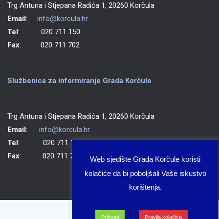
Trg Antuna i Stjepana Radića 1, 20260 Korčula
Email
:
info@korcula.hr
Tel
: 020 711 150
Fax
: 020 711 702
Službenica za informiranje Grada Korčule
Trg Antuna i Stjepana Radića 1, 20260 Korčula
Email
:
info@korcula.hr
Tel
: 020 711 150
Fax
: 020 711 702
Web sjedište Grada Korčule koristi
kolačiće da bi poboljšali Vaše iskustvo
korištenja.
Prihvati
Pravila kolačića