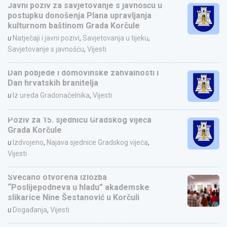
Javni poziv za savjetovanje s javnošću u
postupku donošenja Plana upravljanja
kulturnom baštinom Grada Korčule
u
Natječaji i javni pozivi
,
Savjetovanja u tijeku
,
Savjetovanje s javnošću
,
Vijesti
Dan pobjede i domovinske zahvalnosti i
Dan hrvatskih branitelja
u
Iz ureda Gradonačelnika
,
Vijesti
Poziv za 15. sjednicu Gradskog vijeća
Grada Korčule
u
Izdvojeno
,
Najava sjednice Gradskog vijeća
,
Vijesti
Svečano otvorena izložba
“Poslijepodneva u hladu” akademske
slikarice Nine Šestanović u Korčuli
u
Događanja
,
Vijesti