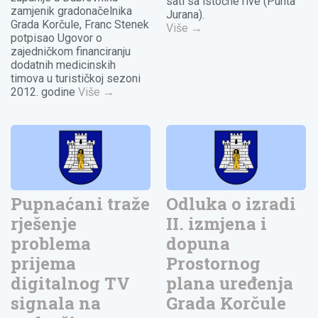
sati sa istočne rive (Punta
zamjenik gradonačelnika
Jurana).
Grada Korčule, Franc Stenek
Više
→
potpisao Ugovor o
zajedničkom financiranju
dodatnih medicinskih
timova u turističkoj sezoni
2012. godine
Više
→
Pupnaćani traže
Odluka o izradi
rješenje
II. izmjena i
problema
dopuna
prijema
Prostornog
digitalnog TV
plana uređenja
signala na
Grada Korčule