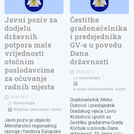
Javni poziv za
Čestitka
dodjelu
gradonačelnika
državnih
i predsjednika
potpora male
GV-a u povodu
vrijednosti
Dana
otočnim
državnosti
poslodavcima
23.06.2012
za očuvanje
Komentirajte
radnih mjesta
Iz ureda Gradonačelnika
,
Vijesti
26.06.2012
Gradonačelnik Mirko
Komentirajte
Duhović i predsjednik
Natječaji i javni pozivi
,
Vijesti
Gradskog vijeća Lovro
Krstulović uputili su
Javni poziv je objavilo
čestitku građanima Grada
Ministarstvo regionalnog
Korčule u povodu Dana
razvoja i fondova Europske
državnosti, 25. lipnja
Više
→