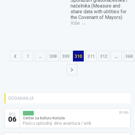
Sporazum gradonačelnika /
načelnika (Measure and
share data with utilities for
the Covenant of Mayors)
Više
→
Navigacija
1
…
308
309
310
311
312
…
368
objava
DOGAĐANJA
20:00h
KINO
KOL
06
Centar za kulturu Korčula
Psići u ophodnji: dino avantura / sink