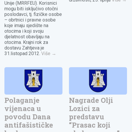
Unije (MRRFEU). Korisnici
mogu biti isključivo otočni
poslodavci, tj. fizičke osobe
– obrtnici i pravne osobe
koje imaju sjedište na
otocima i koji svoju
djelatnost obavljaju na
otocima. Krajni rok za
dostavu Zahtjeva je
31.listopad 2012.
Više
→
Polaganje
Nagrade Olji
vijenaca u
Lozici za
povodu Dana
predstavu
antifašističke
“Prasac koji