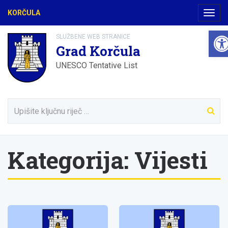
KORČULA
Navig
Ope
SLUŽBENE WEB STRANICE
Grad Korčula
UNESCO Tentative List
Kategorija:
Vijesti