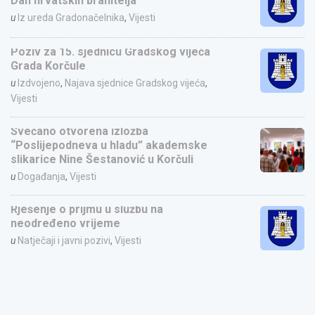
Dan hrvatskih branitelja
u
Iz ureda Gradonačelnika
,
Vijesti
Poziv za 15. sjednicu Gradskog vijeća
Grada Korčule
u
Izdvojeno
,
Najava sjednice Gradskog vijeća
,
Vijesti
Svečano otvorena izložba
“Poslijepodneva u hladu” akademske
slikarice Nine Šestanović u Korčuli
u
Događanja
,
Vijesti
Rješenje o prijmu u službu na
neodređeno vrijeme
u
Natječaji i javni pozivi
,
Vijesti