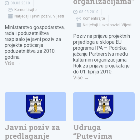
organizacijama”
08.03.2010
Komentirajte
08.03.2010
Natječaji i javni pozivi
,
Vijesti
Komentirajte
Natječaji i javni pozivi
,
Vijesti
Ministarstvo gospodarstva,
rada i poduzetništva
Poziv na prijavu projektnih
raspisalo je javni poziv za
prijedloga u sklopu EU
projekte poticanja
programa IPA – Podrška
poduzetništva za 2010.
jačanju Partnerstva među
godinu.
kulturnim organizacijama
Više
→
Rok za prijavu projekata je
do 01. lipnja 2010.
Više
→
Javni poziv za
Udruga
predlaganje
“Putevima