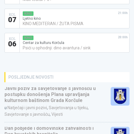
21:00h
KINO
KOL
07
Ljetno kino
KINO MEDITERAN / ŽUTA PISMA
20:00h
KINO
KOL
06
Centar za kulturu Korčula
Psići u ophodnji: dino avantura / sink
POSLJEDNJE NOVOSTI
Javni poziv za savjetovanje s javnošću u
postupku donošenja Plana upravljanja
kulturnom baštinom Grada Korčule
u
Natječaji i javni pozivi
,
Savjetovanja u tijeku
,
Savjetovanje s javnošću
,
Vijesti
Dan pobjede i domovinske zahvalnosti i