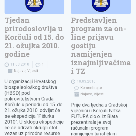
Tjedan
Predstavljen
prirodoslovlja u
program za on-
Korčuli od 15. do
line prijavu
21. ožujka 2010.
gostiju
godine
namijenjen
iznajmljivačima
11.03.2010
1
i TZ
Najave
,
Vijesti
U organizaciji Hrvatskog
10.03.2010
biospeleološkog društva
Komentirajte
(HBSD) pod
Najave
,
Vijesti
pokroviteljstvom Grada
Korčule u periodu od 15. do
Prije dva tjedna u Gradskoj
21. ožujka 2010. odvijat će
vijećnici u Korčuli tvrtka
se ekspedicija “Pišurka
FUTURA d.o.o. iz Blata
2010”. U sklopu ekspedicije
prezentirala je svoj
će se održati okrugli stol
računalni program
vezan uz prirodne resurse
namijenjen turističkim