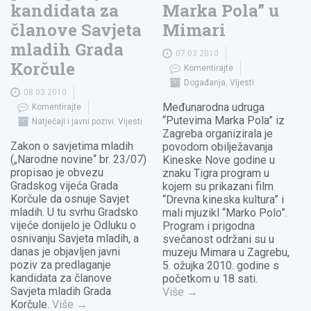
kandidata za
Marka Pola” u
članove Savjeta
Mimari
mladih Grada
07.03.2010
Korčule
Komentirajte
Događanja
,
Vijesti
08.03.2010
Međunarodna udruga
Komentirajte
“Putevima Marka Pola” iz
Natječaji i javni pozivi
,
Vijesti
Zagreba organizirala je
Zakon o savjetima mladih
povodom obilježavanja
(„Narodne novine“ br. 23/07)
Kineske Nove godine u
propisao je obvezu
znaku Tigra program u
Gradskog vijeća Grada
kojem su prikazani film
Korčule da osnuje Savjet
“Drevna kineska kultura” i
mladih. U tu svrhu Gradsko
mali mjuzikl “Marko Polo”.
vijeće donijelo je Odluku o
Program i prigodna
osnivanju Savjeta mladih, a
svečanost održani su u
danas je objavljen javni
muzeju Mimara u Zagrebu,
poziv za predlaganje
5. ožujka 2010. godine s
kandidata za članove
početkom u 18 sati.
Savjeta mladih Grada
Više
→
Korčule.
Više
→