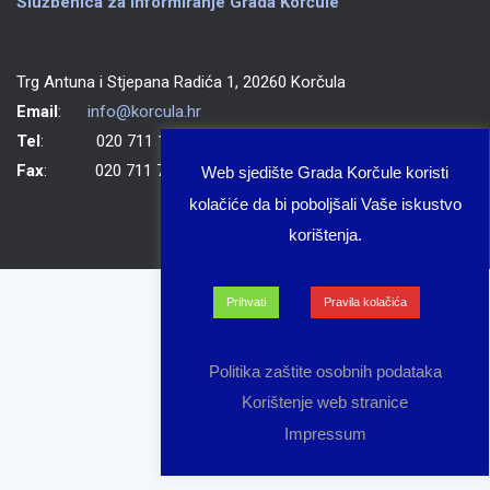
Službenica za informiranje Grada Korčule
Trg Antuna i Stjepana Radića 1, 20260 Korčula
Email
:
info@korcula.hr
Tel
: 020 711 150
Fax
: 020 711 702
Web sjedište Grada Korčule koristi
kolačiće da bi poboljšali Vaše iskustvo
korištenja.
Prihvati
Pravila kolačića
Politika zaštite osobnih podataka
Korištenje web stranice
Impressum