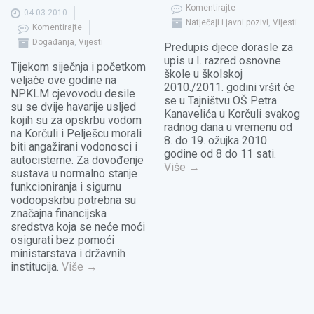
Komentirajte
04.03.2010
Natječaji i javni pozivi
,
Vijesti
Komentirajte
Događanja
,
Vijesti
Predupis djece dorasle za
upis u I. razred osnovne
Tijekom siječnja i početkom
škole u školskoj
veljače ove godine na
2010./2011. godini vršit će
NPKLM cjevovodu desile
se u Tajništvu OŠ Petra
su se dvije havarije usljed
Kanavelića u Korčuli svakog
kojih su za opskrbu vodom
radnog dana u vremenu od
na Korčuli i Pelješcu morali
8. do 19. ožujka 2010.
biti angažirani vodonosci i
godine od 8 do 11 sati.
autocisterne. Za dovođenje
Više
→
sustava u normalno stanje
funkcioniranja i sigurnu
vodoopskrbu potrebna su
značajna financijska
sredstva koja se neće moći
osigurati bez pomoći
ministarstava i državnih
institucija.
Više
→