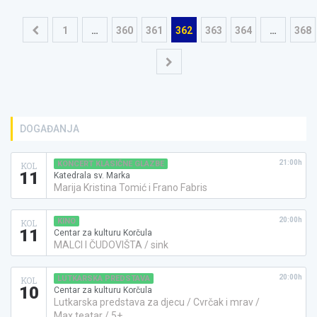
Navigacija
1
…
360
361
362
363
364
…
368
objava
DOGAĐANJA
21:00h
KONCERT KLASIČNE GLAZBE
KOL
11
Katedrala sv. Marka
Marija Kristina Tomić i Frano Fabris
20:00h
KINO
KOL
11
Centar za kulturu Korčula
MALCI I ČUDOVIŠTA / sink
20:00h
LUTKARSKA PREDSTAVA
KOL
10
Centar za kulturu Korčula
Lutkarska predstava za djecu / Cvrčak i mrav /
Max teatar / 5+