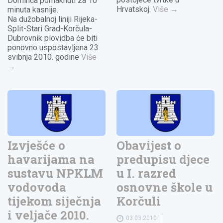
Dominča pomaknuti za 10
Hrvatskoj.
Više
→
minuta kasnije.
Na dužobalnoj liniji Rijeka-
Split-Stari Grad-Korčula-
Dubrovnik plovidba će biti
ponovno uspostavljena 23.
svibnja 2010. godine
Više
→
Izvješće o
Obavijest o
havarijama na
predupisu djece
sustavu NPKLM
u I. razred
vodovoda
osnovne škole u
tijekom siječnja
Korčuli
i veljače 2010.
03.03.2010