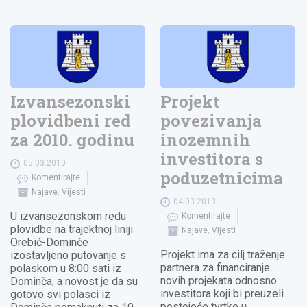
Izvansezonski
Projekt
plovidbeni red
povezivanja
za 2010. godinu
inozemnih
investitora s
05.03.2010
poduzetnicima
Komentirajte
Najave
,
Vijesti
04.03.2010
U izvansezonskom redu
Komentirajte
plovidbe na trajektnoj liniji
Najave
,
Vijesti
Orebić-Dominče
Projekt ima za cilj traženje
izostavljeno putovanje s
partnera za financiranje
polaskom u 8:00 sati iz
novih projekata odnosno
Dominča, a novost je da su
investitora koji bi preuzeli
gotovo svi polasci iz
postojeće tvrtke u