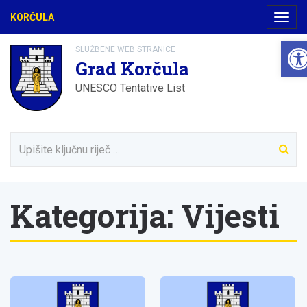
KORČULA
Navig
Ope
SLUŽBENE WEB STRANICE
Grad Korčula
UNESCO Tentative List
Kategorija:
Vijesti