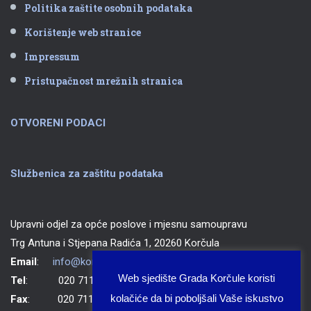
Politika zaštite osobnih podataka
Korištenje web stranice
Impressum
Pristupačnost mrežnih stranica
OTVORENI PODACI
Službenica za zaštitu podataka
Upravni odjel za opće poslove i mjesnu samoupravu
Trg Antuna i Stjepana Radića 1, 20260 Korčula
Email
:
info@korcula.hr
Web sjedište Grada Korčule koristi
Tel
: 020 711 150
kolačiće da bi poboljšali Vaše iskustvo
Fax
: 020 711 702