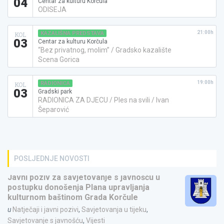
04
Centar za kulturu Korčula
ODISEJA
21:00h
KAZALIŠNA PREDSTAVA
KOL
03
Centar za kulturu Korčula
“Bez privatnog, molim” / Gradsko kazalište
Scena Gorica
19:00h
RADIONICA
KOL
03
Gradski park
RADIONICA ZA DJECU / Ples na svili / Ivan
Šeparović
POSLJEDNJE NOVOSTI
Javni poziv za savjetovanje s javnošću u
postupku donošenja Plana upravljanja
kulturnom baštinom Grada Korčule
u
Natječaji i javni pozivi
,
Savjetovanja u tijeku
,
Savjetovanje s javnošću
,
Vijesti