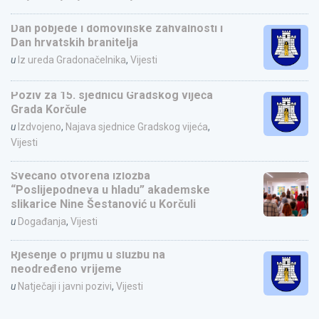
Dan pobjede i domovinske zahvalnosti i
Dan hrvatskih branitelja
u
Iz ureda Gradonačelnika
,
Vijesti
Poziv za 15. sjednicu Gradskog vijeća
Grada Korčule
u
Izdvojeno
,
Najava sjednice Gradskog vijeća
,
Vijesti
Svečano otvorena izložba
“Poslijepodneva u hladu” akademske
slikarice Nine Šestanović u Korčuli
u
Događanja
,
Vijesti
Rješenje o prijmu u službu na
neodređeno vrijeme
u
Natječaji i javni pozivi
,
Vijesti