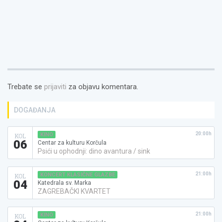
Trebate se
prijaviti
za objavu komentara.
DOGAĐANJA
20:00h
KINO
KOL
06
Centar za kulturu Korčula
Psići u ophodnji: dino avantura / sink
21:00h
KONCERT KLASIČNE GLAZBE
KOL
04
Katedrala sv. Marka
ZAGREBAČKI KVARTET
21:00h
KINO
KOL