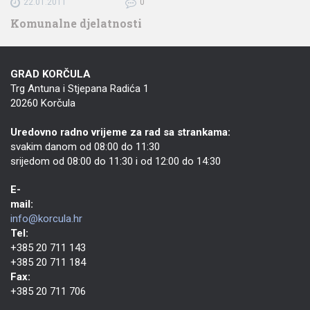
22.01.2011
0
Komunalne djelatnosti
GRAD KORČULA
Trg Antuna i Stjepana Radića 1
20260 Korčula
Uredovno radno vrijeme za rad sa strankama:
svakim danom od 08:00 do 11:30
srijedom od 08:00 do 11:30 i od 12:00 do 14:30
E-
mail:
info@korcula.hr
Tel:
+385 20 711 143
+385 20 711 184
Fax:
+385 20 711 706