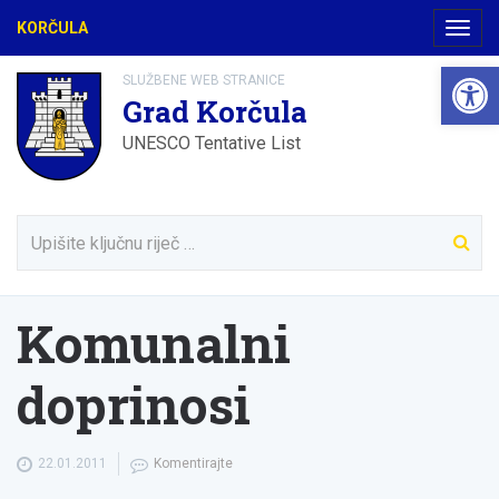
KORČULA
Navig
Open 
SLUŽBENE WEB STRANICE
Grad Korčula
UNESCO Tentative List
Komunalni
doprinosi
22.01.2011
Komentirajte