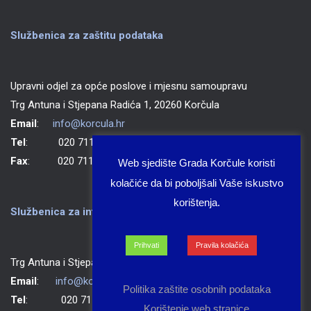
Službenica za zaštitu podataka
Upravni odjel za opće poslove i mjesnu samoupravu
Trg Antuna i Stjepana Radića 1, 20260 Korčula
Email
:
info@korcula.hr
Tel
: 020 711 150
Fax
: 020 711 702
Web sjedište Grada Korčule koristi
kolačiće da bi poboljšali Vaše iskustvo
korištenja.
Službenica za informiranje Grada Korčule
Prihvati
Pravila kolačića
Trg Antuna i Stjepana Radića 1, 20260 Korčula
Email
:
info@korcula.hr
Politika zaštite osobnih podataka
Tel
: 020 711 150
Korištenje web stranice