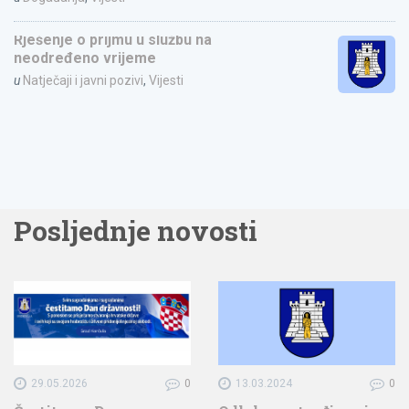
Rješenje o prijmu u službu na
neodređeno vrijeme
u
Natječaji i javni pozivi
,
Vijesti
Posljednje novosti
29.05.2026
0
13.03.2024
0