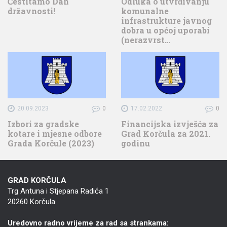
Čestitamo Dan
Odluka o utvrđivanju
državnosti!
komunalne
infrastrukture javnog
dobra u općoj uporabi
(nerazvrst…
20.09.2023
0
17.02.2022
0
Izbori za gradske
Financijska izvješća za
kotare i mjesne odbore
Grad Korčula za 2021.
Grada Korčule (2023)
godinu
GRAD KORČULA
Trg Antuna i Stjepana Radića 1
20260 Korčula
Uredovno radno vrijeme za rad sa strankama: