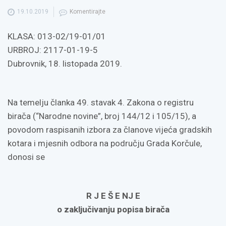
19.10.2019
Komentirajte
KLASA: 013-02/19-01/01
URBROJ: 2117-01-19-5
Dubrovnik, 18. listopada 2019.
Na temelju članka 49. stavak 4. Zakona o registru
birača (“Narodne novine”, broj 144/12 i 105/15), a
povodom raspisanih izbora za članove vijeća gradskih
kotara i mjesnih odbora na području Grada Korčule,
donosi se
R J E Š E NJ E
o zaključivanju popisa birača