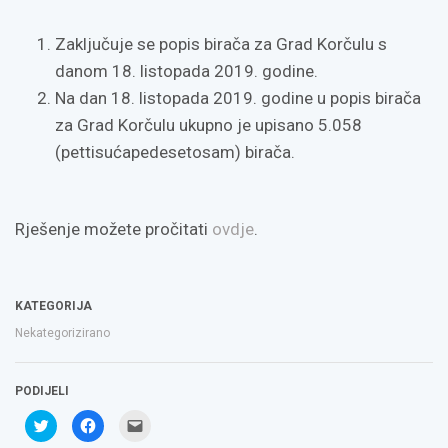
Zaključuje se popis birača za Grad Korčulu s
danom 18. listopada 2019. godine.
Na dan 18. listopada 2019. godine u popis birača
za Grad Korčulu ukupno je upisano 5.058
(pettisućapedesetosam) birača.
Rješenje možete pročitati
ovdje
.
KATEGORIJA
Nekategorizirano
PODIJELI
Podijeli
Klikom
Click
na
podijelite
to
Twitteru
na
email