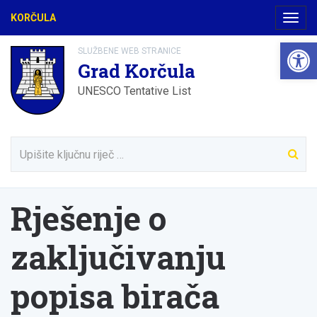
KORČULA
Navig
Open 
SLUŽBENE WEB STRANICE
Grad Korčula
UNESCO Tentative List
Rješenje o
zaključivanju
popisa birača