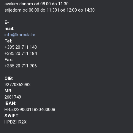
svakim danom od 08:00 do 11:30
srijedom od 08:00 do 11:30 i od 12:00 do 14:30
E-
mail:
info@korcula.hr
Tel:
+385 20 711 143
+385 20 711 184
Fax:
+385 20 711 706
OIB:
92770362982
MB:
2681749
IBAN:
HR5023900011820400008
SWIFT:
HPBZHR2X