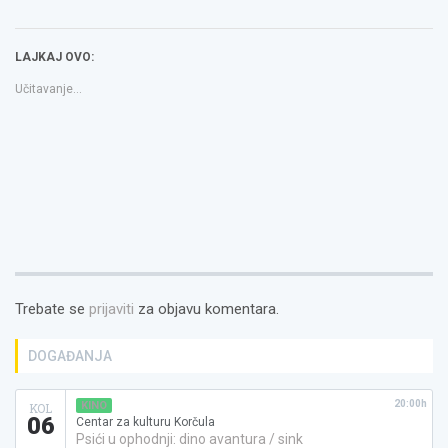
(Otvara
Facebooku(Otvara
a
se
se
link
u
u
to
novom
novom
a
LAJKAJ OVO:
prozoru)
prozoru)
friend(Otvara
se
u
Učitavanje...
novom
prozoru)
Trebate se
prijaviti
za objavu komentara.
DOGAĐANJA
20:00h
KINO
KOL
06
Centar za kulturu Korčula
Psići u ophodnji: dino avantura / sink