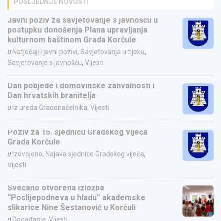
POSLJEDNJE NOVOSTI
Javni poziv za savjetovanje s javnošću u
postupku donošenja Plana upravljanja
kulturnom baštinom Grada Korčule
u
Natječaji i javni pozivi
,
Savjetovanja u tijeku
,
Savjetovanje s javnošću
,
Vijesti
Dan pobjede i domovinske zahvalnosti i
Dan hrvatskih branitelja
u
Iz ureda Gradonačelnika
,
Vijesti
Poziv za 15. sjednicu Gradskog vijeća
Grada Korčule
u
Izdvojeno
,
Najava sjednice Gradskog vijeća
,
Vijesti
Svečano otvorena izložba
“Poslijepodneva u hladu” akademske
slikarice Nine Šestanović u Korčuli
u
Događanja
,
Vijesti