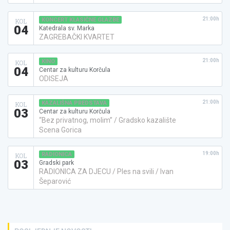
21:00h
KONCERT KLASIČNE GLAZBE
KOL
04
Katedrala sv. Marka
ZAGREBAČKI KVARTET
21:00h
KINO
KOL
04
Centar za kulturu Korčula
ODISEJA
21:00h
KAZALIŠNA PREDSTAVA
KOL
03
Centar za kulturu Korčula
“Bez privatnog, molim” / Gradsko kazalište
Scena Gorica
19:00h
RADIONICA
KOL
03
Gradski park
RADIONICA ZA DJECU / Ples na svili / Ivan
Šeparović