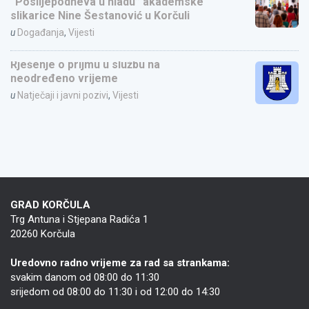
“Poslijepodneva u hladu” akademske
slikarice Nine Šestanović u Korčuli
u
Događanja
,
Vijesti
Rješenje o prijmu u službu na
neodređeno vrijeme
u
Natječaji i javni pozivi
,
Vijesti
GRAD KORČULA
Trg Antuna i Stjepana Radića 1
20260 Korčula
Uredovno radno vrijeme za rad sa strankama:
svakim danom od 08:00 do 11:30
srijedom od 08:00 do 11:30 i od 12:00 do 14:30