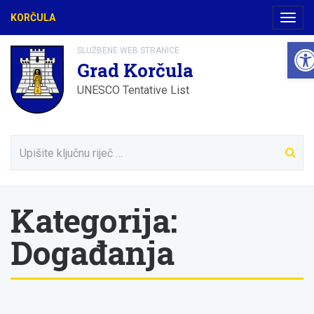
KORČULA
Navig
Ope
SLUŽBENE WEB STRANICE
Grad Korčula
UNESCO Tentative List
Kategorija:
Događanja