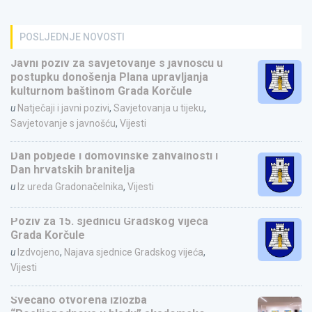
POSLJEDNJE NOVOSTI
Javni poziv za savjetovanje s javnošću u
postupku donošenja Plana upravljanja
kulturnom baštinom Grada Korčule
u
Natječaji i javni pozivi
,
Savjetovanja u tijeku
,
Savjetovanje s javnošću
,
Vijesti
Dan pobjede i domovinske zahvalnosti i
Dan hrvatskih branitelja
u
Iz ureda Gradonačelnika
,
Vijesti
Poziv za 15. sjednicu Gradskog vijeća
Grada Korčule
u
Izdvojeno
,
Najava sjednice Gradskog vijeća
,
Vijesti
Svečano otvorena izložba