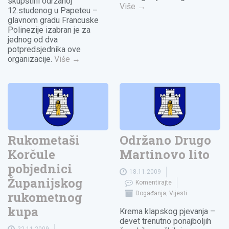
skupštini održanoj
Više
→
12.studenog u Papeteu –
glavnom gradu Francuske
Polinezije izabran je za
jednog od dva
potpredsjednika ove
organizacije.
Više
→
Rukometaši
Održano Drugo
Korčule
Martinovo lito
pobjednici
18.11.2009
Županijskog
Komentirajte
rukometnog
Događanja
,
Vijesti
kupa
Krema klapskog pjevanja –
devet trenutno ponajboljih
22.11.2009