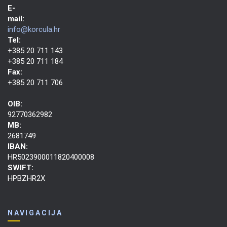
E-
mail:
info@korcula.hr
Tel:
+385 20 711 143
+385 20 711 184
Fax:
+385 20 711 706
OIB:
92770362982
MB:
2681749
IBAN:
HR5023900011820400008
SWIFT:
HPBZHR2X
NAVIGACIJA