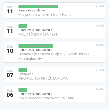
21:00h
KONCERT KLASIČNE GLAZBE
KOL
11
Katedrala sv. Marka
Marija Kristina Tomić i Frano Fabris
20:00h
KINO
KOL
11
Centar za kulturu Korčula
MALCI I ČUDOVIŠTA / sink
20:00h
LUTKARSKA PREDSTAVA
KOL
10
Centar za kulturu Korčula
Lutkarska predstava za djecu / Cvrčak i mrav /
Max teatar / 5+
21:00h
KINO
KOL
07
Ljetno kino
KINO MEDITERAN / ŽUTA PISMA
20:00h
KINO
KOL
06
Centar za kulturu Korčula
Psići u ophodnji: dino avantura / sink