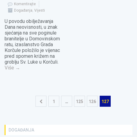
Komentirajte
Događanja
,
Vijesti
U povodu obilježavanja
Dana neovisnosti, u znak
sjećanja na sve poginule
branitelje u Domovinskom
ratu, izaslanstvo Grada
Korčule položilo je vijenac
pred spomen križem na
groblju Sv. Luke u Korčuli.
Više
→
Navigacija
1
…
125
126
127
objava
DOGAĐANJA