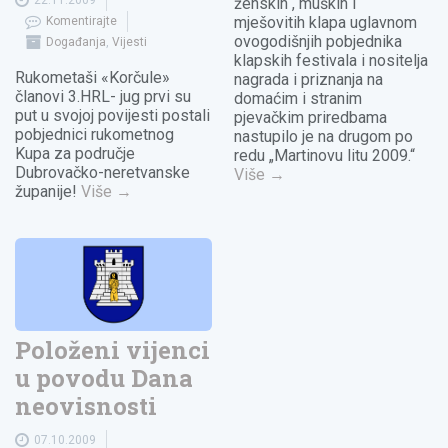
ženskih , muških i
mješovitih klapa uglavnom
Komentirajte
ovogodišnjih pobjednika
Događanja
,
Vijesti
klapskih festivala i nositelja
Rukometaši «Korčule»
nagrada i priznanja na
članovi 3.HRL- jug prvi su
domaćim i stranim
put u svojoj povijesti postali
pjevačkim priredbama
pobjednici rukometnog
nastupilo je na drugom po
Kupa za područje
redu „Martinovu litu 2009.“
Dubrovačko-neretvanske
Više
→
županije!
Više
→
Položeni vijenci
u povodu Dana
neovisnosti
07.10.2009