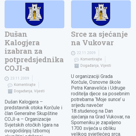
Dušan
Srce za sjećanje
Kalogjera
na Vukovar
izabran za
22.11.2009
potpredsjednika
Komentirajte
COJI-a
Događanja
,
Vijesti
U organizaciji Grada
23.11.2009
Korčule, Osnovne škole
Komentirajte
Petra Kanavelića i Udruge
Događanja
,
Vijesti
roditelja djece sa posebnim
potrebama ‘Moje sunce’ u
Dušan Kalogjera –
srijedu navečer
predstavnik otoka Korčule i
18.studenog na Dan
član Generalne Skupštine
sjećanja na Grad Vukovar, na
COJI-a – Organizacije
Spomeniku je zapaljeno
Svjetskih otočkih Igara na
1700 svijeća u obliku
ovogodišnjoj Izbornoj
velikog svjetlećeg srca.