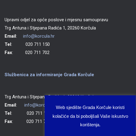
Upravni odjel za opće poslove i mjesnu samoupravu
Trg Antuna i Stjepana Radića 1, 20260 Korčula
Email
:
info@korcula.hr
Tel
: 020 711 150
Fax
: 020 711 702
Službenica za informiranje Grada Korčule
Trg Antuna i Stjepana Radića 1, 20260 Korčula
Email
:
info@korcula.hr
Web sjedište Grada Korčule koristi
Tel
: 020 711 150
kolačiće da bi poboljšali Vaše iskustvo
Fax
: 020 711 702
korištenja.