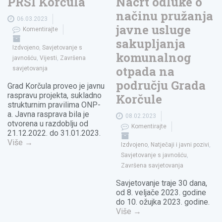
PRŠI Korčula
Nacrt odluke o
načinu pružanja
06.03.2023
javne usluge
Komentirajte
sakupljanja
Izdvojeno
,
Savjetovanje s
komunalnog
javnošću
,
Vijesti
,
Završena
otpada na
savjetovanja
području Grada
Grad Korčula proveo je javnu
raspravu projekta, sukladno
Korčule
strukturnim pravilima ONP-
a. Javna rasprava bila je
08.02.2023
otvorena u razdoblju od
Komentirajte
21.12.2022. do 31.01.2023.
Više
→
Izdvojeno
,
Natječaji i javni pozivi
,
Savjetovanje s javnošću
,
Završena savjetovanja
Savjetovanje traje 30 dana,
od 8. veljače 2023. godine
do 10. ožujka 2023. godine.
Više
→