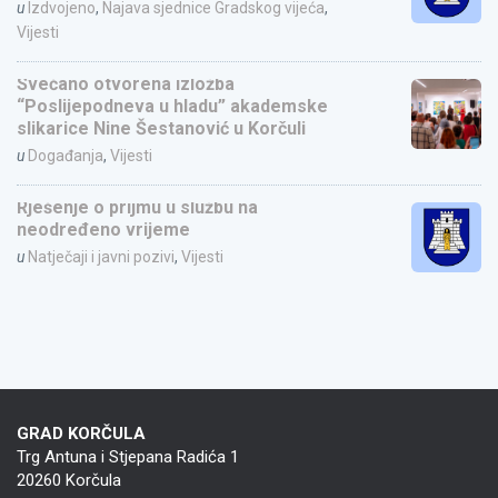
u
Izdvojeno
,
Najava sjednice Gradskog vijeća
,
Vijesti
Svečano otvorena izložba
“Poslijepodneva u hladu” akademske
slikarice Nine Šestanović u Korčuli
u
Događanja
,
Vijesti
Rješenje o prijmu u službu na
neodređeno vrijeme
u
Natječaji i javni pozivi
,
Vijesti
GRAD KORČULA
Trg Antuna i Stjepana Radića 1
20260 Korčula