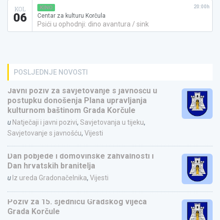
20:00h
KINO
KOL
06
Centar za kulturu Korčula
Psići u ophodnji: dino avantura / sink
POSLJEDNJE NOVOSTI
Javni poziv za savjetovanje s javnošću u
postupku donošenja Plana upravljanja
kulturnom baštinom Grada Korčule
u
Natječaji i javni pozivi
,
Savjetovanja u tijeku
,
Savjetovanje s javnošću
,
Vijesti
Dan pobjede i domovinske zahvalnosti i
Dan hrvatskih branitelja
u
Iz ureda Gradonačelnika
,
Vijesti
Poziv za 15. sjednicu Gradskog vijeća
Grada Korčule