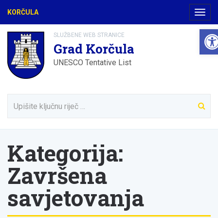
KORČULA
Navig
Ope
SLUŽBENE WEB STRANICE
Grad Korčula
UNESCO Tentative List
Kategorija:
Završena
savjetovanja