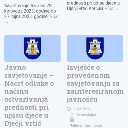
prednosti pri upisu djece u
Savjetovanje traje od 28.
Dječji vrtić Korčula
Više
→
kolovoza 2023. godine do
27. rujna 2023. godine.
Više
→
Javno
Izvješće o
savjetovanje –
provedenom
Nacrt odluke o
savjetovanju sa
načinu
zainteresiranom
ostvarivanja
javnošću
prednosti pri
14.03.2023
upisu djece u
Komentirajte
Dječji vrtić
Natječaji i javni pozivi
,