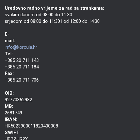
Uredovno radno vrijeme za rad sa strankama:
svakim danom od 08:00 do 11:30
srijedom od 08:00 do 11:30 i od 12:00 do 14:30
E-
mail:
info@korcula.hr
Tel:
+385 20 711 143
+385 20 711 184
Fax:
+385 20 711 706
OIB:
92770362982
MB:
2681749
IBAN:
HR5023900011820400008
SWIFT:
HPBZHR2X