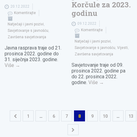
Korčule za 2023.
20.12.2022
godinu
Komentirajte
09.12.2022
Natječaji i javni pozivi
,
Komentirajte
Savjetovanje s javnošću
,
Završena savjetovanja
Natječaji i javni pozivi
,
Javna rasprava traje od 21.
Savjetovanje s javnošću
,
Vijesti
,
prosinca 2022. godine do
Završena savjetovanja
31. siječnja 2023. godine.
Savjetovanje traje od 09.
Više
→
prosinca 2022. godine pa
do 22. prosinca 2022.
godine.
Više
→
Navigacija
1
…
6
7
8
9
10
…
13
objava