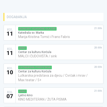
DOGAĐANJA
21:00h
KONCERT KLASIČNE GLAZBE
KOL
11
Katedrala sv. Marka
Marija Kristina Tomić i Frano Fabris
20:00h
KINO
KOL
11
Centar za kulturu Korčula
MALCI I ČUDOVIŠTA / sink
20:00h
LUTKARSKA PREDSTAVA
KOL
10
Centar za kulturu Korčula
Lutkarska predstava za djecu / Cvrčak i mrav /
Max teatar / 5+
21:00h
KINO
KOL
07
Ljetno kino
KINO MEDITERAN / ŽUTA PISMA