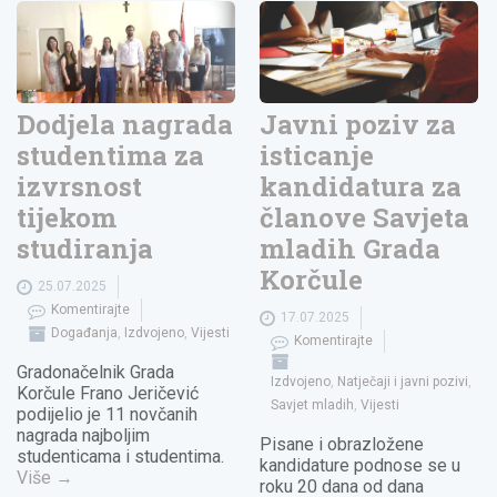
Dodjela nagrada
Javni poziv za
studentima za
isticanje
izvrsnost
kandidatura za
tijekom
članove Savjeta
studiranja
mladih Grada
Korčule
25.07.2025
Komentirajte
17.07.2025
Događanja
,
Izdvojeno
,
Vijesti
Komentirajte
Gradonačelnik Grada
Izdvojeno
,
Natječaji i javni pozivi
,
Korčule Frano Jeričević
Savjet mladih
,
Vijesti
podijelio je 11 novčanih
nagrada najboljim
Pisane i obrazložene
studenticama i studentima.
kandidature podnose se u
Više
→
roku 20 dana od dana