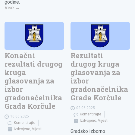
godine.
Više
→
Konačni
Rezultati
rezultati drugog
drugog kruga
kruga
glasovanja za
glasovanja za
izbor
izbor
gradonačelnika
gradonačelnika
Grada Korčule
Grada Korčule
02.06.2025
Komentirajte
10.06.2025
Izdvojeno
,
Vijesti
Komentirajte
Izdvojeno
,
Vijesti
Gradsko izborno