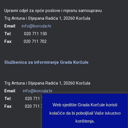
Upravni odjel za opće poslove i mjesnu samoupravu
Trg Antuna i Stjepana Radića 1, 20260 Korčula
Email
:
info@korcula.hr
Tel
: 020 711 150
Fax
: 020 711 702
Službenica za informiranje Grada Korčule
Trg Antuna i Stjepana Radića 1, 20260 Korčula
Email
:
info@korcula.hr
Tel
: 020 711 150
Web sjedište Grada Korčule koristi
Fax
: 020 711 702
kolačiće da bi poboljšali Vaše iskustvo
korištenja.