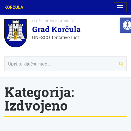
KORČULA
Navig
Ope
SLUŽBENE WEB STRANICE
Grad Korčula
UNESCO Tentative List
Kategorija:
Izdvojeno