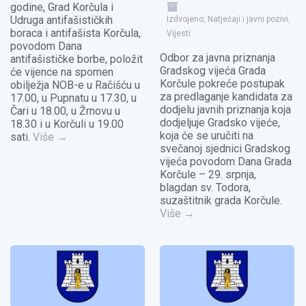
godine, Grad Korčula i
Udruga antifašističkih
Izdvojeno
,
Natječaji i javni pozivi
,
boraca i antifašista Korčula,
Vijesti
povodom Dana
Odbor za javna priznanja
antifašističke borbe, položit
Gradskog vijeća Grada
će vijence na spomen
Korčule pokreće postupak
obilježja NOB-e u Račišću u
za predlaganje kandidata za
17.00, u Pupnatu u 17.30, u
dodjelu javnih priznanja koja
Čari u 18.00, u Žrnovu u
dodjeljuje Gradsko vijeće,
18.30 i u Korčuli u 19.00
koja će se uručiti na
sati.
Više
→
svečanoj sjednici Gradskog
vijeća povodom Dana Grada
Korčule – 29. srpnja,
blagdan sv. Todora,
suzaštitnik grada Korčule.
Više
→