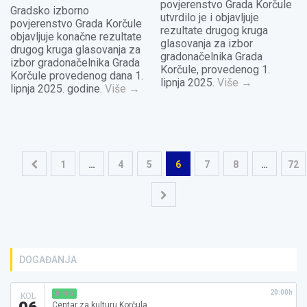
povjerenstvo Grada Korčule
Gradsko izborno
utvrdilo je i objavljuje
povjerenstvo Grada Korčule
rezultate drugog kruga
objavljuje konačne rezultate
glasovanja za izbor
drugog kruga glasovanja za
gradonačelnika Grada
izbor gradonačelnika Grada
Korčule, provedenog 1.
Korčule provedenog dana 1.
lipnja 2025.
Više
→
lipnja 2025. godine.
Više
→
Navigacija
1
…
4
5
6
7
8
…
72
objava
DOGAĐANJA
20:00h
KINO
KOL
Centar za kulturu Korčula