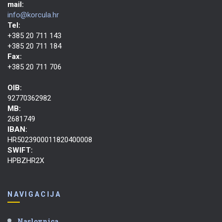
mail:
info@korcula.hr
Tel:
+385 20 711 143
+385 20 711 184
Fax:
+385 20 711 706
OIB:
92770362982
MB:
2681749
IBAN:
HR5023900011820400008
SWIFT:
HPBZHR2X
NAVIGACIJA
Naslovnica