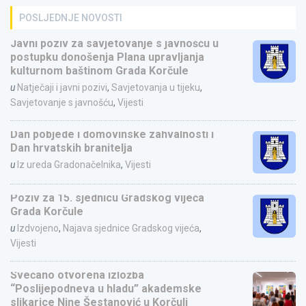
POSLJEDNJE NOVOSTI
Javni poziv za savjetovanje s javnošću u
postupku donošenja Plana upravljanja
kulturnom baštinom Grada Korčule
u
Natječaji i javni pozivi
,
Savjetovanja u tijeku
,
Savjetovanje s javnošću
,
Vijesti
Dan pobjede i domovinske zahvalnosti i
Dan hrvatskih branitelja
u
Iz ureda Gradonačelnika
,
Vijesti
Poziv za 15. sjednicu Gradskog vijeća
Grada Korčule
u
Izdvojeno
,
Najava sjednice Gradskog vijeća
,
Vijesti
Svečano otvorena izložba
“Poslijepodneva u hladu” akademske
slikarice Nine Šestanović u Korčuli