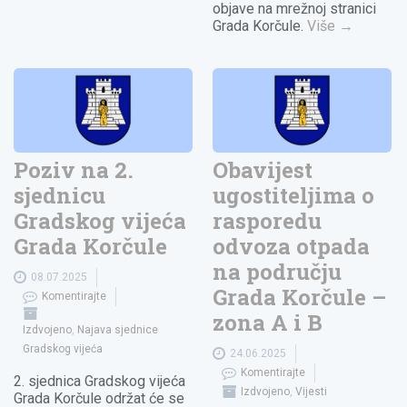
objave na mrežnoj stranici
Grada Korčule.
Više
→
Poziv na 2.
Obavijest
sjednicu
ugostiteljima o
Gradskog vijeća
rasporedu
Grada Korčule
odvoza otpada
na području
08.07.2025
Grada Korčule –
Komentirajte
zona A i B
Izdvojeno
,
Najava sjednice
Gradskog vijeća
24.06.2025
Komentirajte
2. sjednica Gradskog vijeća
Izdvojeno
,
Vijesti
Grada Korčule održat će se