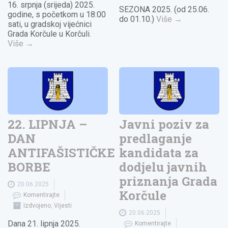
16. srpnja (srijeda) 2025.
SEZONA 2025. (od 25.06.
godine, s početkom u 18:00
do 01.10.)
Više
→
sati, u gradskoj vijećnici
Grada Korčule u Korčuli.
Više
→
22. LIPNJA –
Javni poziv za
DAN
predlaganje
ANTIFAŠISTIČKE
kandidata za
BORBE
dodjelu javnih
priznanja Grada
20.06.2025
Korčule
Komentirajte
Izdvojeno
,
Vijesti
20.06.2025
Dana 21. lipnja 2025.
Komentirajte