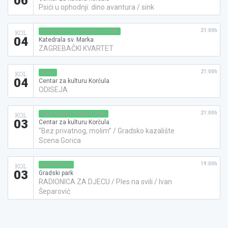
06
Psići u ophodnji: dino avantura / sink
21:00h
KONCERT KLASIČNE GLAZBE
KOL
04
Katedrala sv. Marka
ZAGREBAČKI KVARTET
21:00h
KINO
KOL
04
Centar za kulturu Korčula
ODISEJA
21:00h
KAZALIŠNA PREDSTAVA
KOL
03
Centar za kulturu Korčula
“Bez privatnog, molim” / Gradsko kazalište
Scena Gorica
19:00h
RADIONICA
KOL
03
Gradski park
RADIONICA ZA DJECU / Ples na svili / Ivan
Šeparović