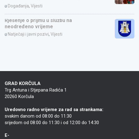
u
Događanja
,
Vijesti
Rješenje o prijmu u službu na
neodređeno vrijeme
u
Natječaji i javni pozivi
,
Vijesti
GRAD KORČULA
Trg Antuna i Stjepana Radića 1
20260 Korčula
Uredovno radno vrijeme za rad sa strankama:
svakim danom od 08:00 do 11:30
srijedom od 08:00 do 11:30 i od 12:00 do 14:30
E-