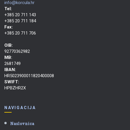
info@korcula.hr
Tel:
+385 20 711 143
+385 20 711 184
Fax:
+385 20 711 706
OIB:
92770362982
MB:
2681749
IBAN:
HR5023900011820400008
SWIFT:
HPBZHR2X
NAVIGACIJA
Naslovnica