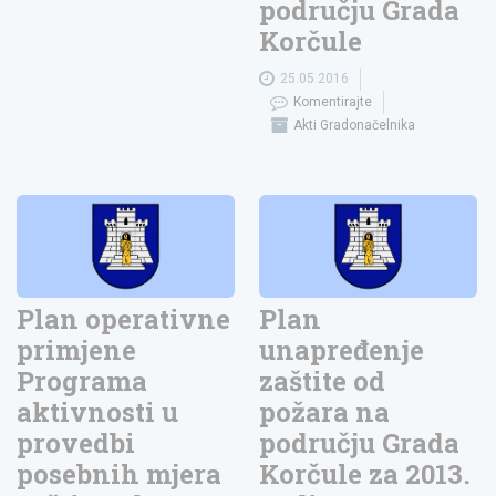
području Grada
Korčule
25.05.2016
Komentirajte
Akti Gradonačelnika
Plan operativne
Plan
primjene
unapređenje
Programa
zaštite od
aktivnosti u
požara na
provedbi
području Grada
posebnih mjera
Korčule za 2013.