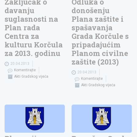
Zaključak o
Odluka o
davanju
donošenju
suglasnosti na
Plana zaštite i
Plan rada
spašavanja
Centra za
Grada Korčule s
kulturu Korčula
pripadajućim
za 2013. godinu
Planom civilne
zaštite (2013)
20.04.2013
Komentirajte
20.04.2013
Akti Gradskog vijeća
Komentirajte
Akti Gradskog vijeća