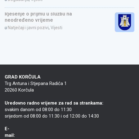
Rješenje o prijmu u službu na
neodređeno vrijeme
u
Natječaji i javni pozivi
,
Vijesti
GRAD KORČULA
Trg Antuna i Stjepana Radića 1
20260 Korčula
Uredovno radno vrijeme za rad sa strankama:
svakim danom od 08:00 do 11:30
srijedom od 08:00 do 11:30 i od 12:00 do 14:30
E-
mail: