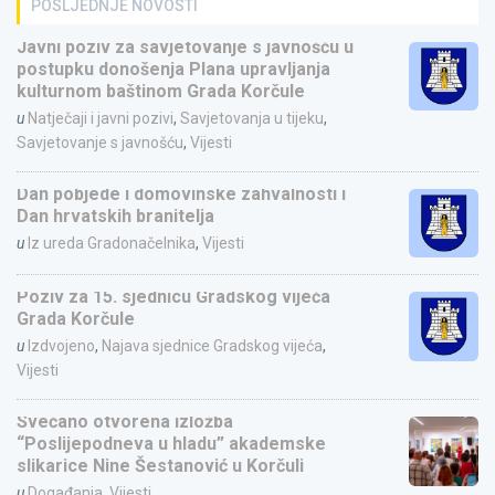
POSLJEDNJE NOVOSTI
Javni poziv za savjetovanje s javnošću u
postupku donošenja Plana upravljanja
kulturnom baštinom Grada Korčule
u
Natječaji i javni pozivi
,
Savjetovanja u tijeku
,
Savjetovanje s javnošću
,
Vijesti
Dan pobjede i domovinske zahvalnosti i
Dan hrvatskih branitelja
u
Iz ureda Gradonačelnika
,
Vijesti
Poziv za 15. sjednicu Gradskog vijeća
Grada Korčule
u
Izdvojeno
,
Najava sjednice Gradskog vijeća
,
Vijesti
Svečano otvorena izložba
“Poslijepodneva u hladu” akademske
slikarice Nine Šestanović u Korčuli
u
Događanja
,
Vijesti