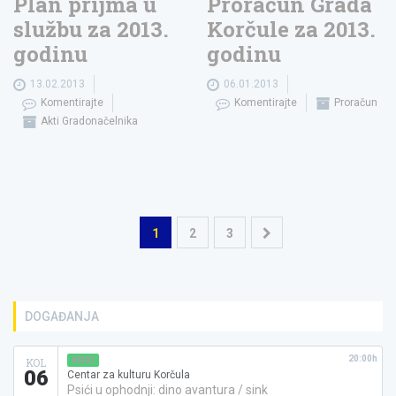
Plan prijma u
Proračun Grada
službu za 2013.
Korčule za 2013.
godinu
godinu
13.02.2013
06.01.2013
Komentirajte
Komentirajte
Proračun
Akti Gradonačelnika
Navigacija
1
2
3
objava
DOGAĐANJA
20:00h
KINO
KOL
06
Centar za kulturu Korčula
Psići u ophodnji: dino avantura / sink