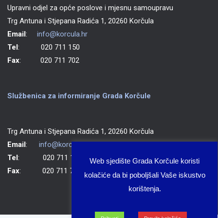
Upravni odjel za opće poslove i mjesnu samoupravu
Trg Antuna i Stjepana Radića 1, 20260 Korčula
Email
:
info@korcula.hr
Tel
: 020 711 150
Fax
: 020 711 702
Službenica za informiranje Grada Korčule
Trg Antuna i Stjepana Radića 1, 20260 Korčula
Email
:
info@korcula.hr
Tel
: 020 711 150
Web sjedište Grada Korčule koristi
Fax
: 020 711 702
kolačiće da bi poboljšali Vaše iskustvo
korištenja.