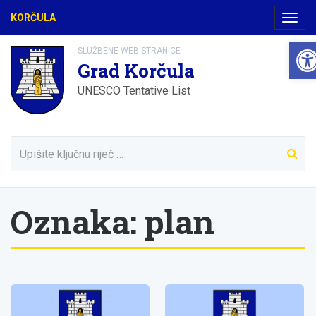
KORČULA
Navig
Ope
SLUŽBENE WEB STRANICE
Grad Korčula
UNESCO Tentative List
Oznaka:
plan