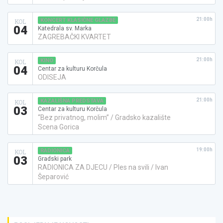
21:00h
KONCERT KLASIČNE GLAZBE
KOL
04
Katedrala sv. Marka
ZAGREBAČKI KVARTET
21:00h
KINO
KOL
04
Centar za kulturu Korčula
ODISEJA
21:00h
KAZALIŠNA PREDSTAVA
KOL
03
Centar za kulturu Korčula
“Bez privatnog, molim” / Gradsko kazalište
Scena Gorica
19:00h
RADIONICA
KOL
03
Gradski park
RADIONICA ZA DJECU / Ples na svili / Ivan
Šeparović