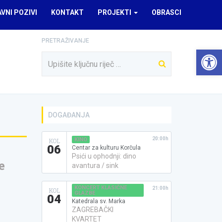
AVNI POZIVI
KONTAKT
PROJEKTI
OBRASCI
PRETRAŽIVANJE
Open 
DOGAĐANJA
20:00h
KINO
KOL
06
Centar za kulturu Korčula
Psići u ophodnji: dino
e
avantura / sink
KONCERT KLASIČNE
21:00h
KOL
GLAZBE
04
Katedrala sv. Marka
ZAGREBAČKI
KVARTET