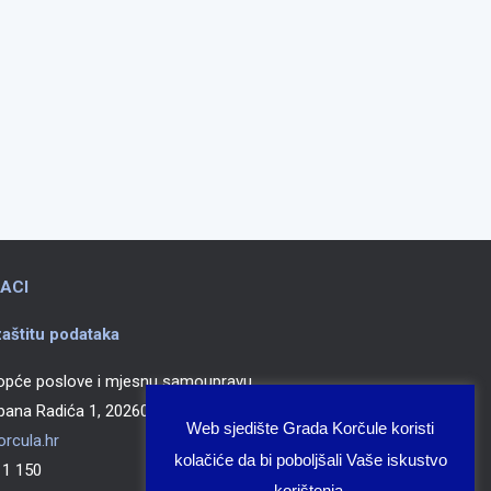
ACI
aštitu podataka
 opće poslove i mjesnu samoupravu
epana Radića 1, 20260 Korčula
Web sjedište Grada Korčule koristi
rcula.hr
kolačiće da bi poboljšali Vaše iskustvo
 150
korištenja.