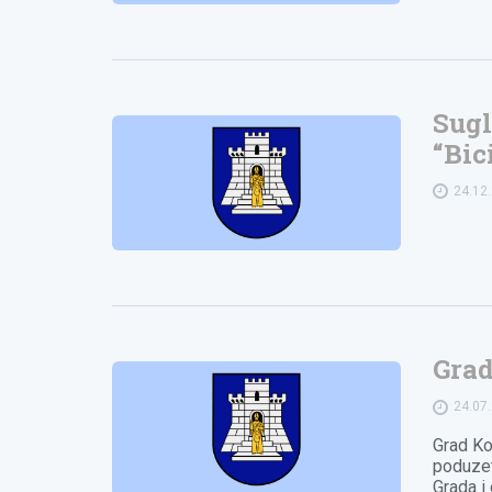
Sugl
“Bic
24.12
Grad
24.07
Grad Ko
poduzet
Grada i