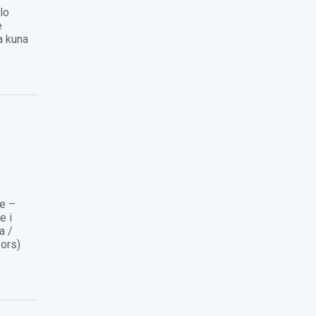
lo
e
a kuna
pe –
e i
a /
yors)