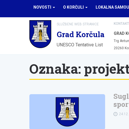
NOVOSTI
O KORČULI
LOKALNA SAMO
KONTAKT
SLUŽBENE WEB STRANICE
Grad Korčula
GRAD K
Trg Antun
UNESCO Tentative List
20260 Ko
Oznaka:
projek
Sugl
spor
24.12