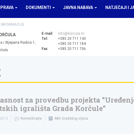
UPRAVA
DOKUMENTI
JAVNA NABAVA
NATJEČAJI I J
 INFORMACIJE
E-mail:
info@korcula.hr
ORČULA
Tel:
+385 20 711 143
a i Stjepana Radića 1,
+385 20 711 184
Fax:
+385 20 711 706
rčula
t
asnost za provedbu projekta “Uređenj
tskih igrališta Grada Korčule”
.2015
Komentirajte
Akti Gradskog vijeća