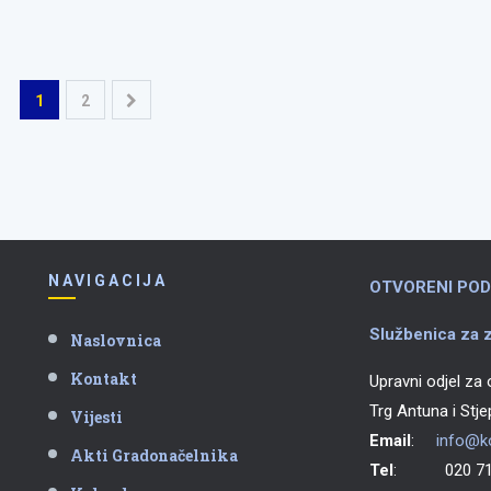
1
2
NAVIGACIJA
OTVORENI POD
Službenica za z
Naslovnica
Kontakt
Upravni odjel za
Trg Antuna i Stj
Vijesti
Email
:
info@ko
Akti Gradonačelnika
Tel
: 020 711