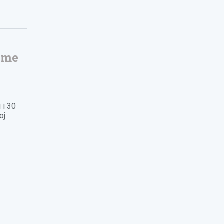
“Ime
 i 30
oj