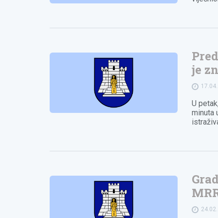
Pred
je z
17.04
U petak,
minuta 
istraži
Grad
MR
24.02