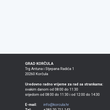
Navigacija
objava
GRAD KORČULA
Trg Antuna i Stjepana Radića 1
20260 Korčula
Uredovno radno vrijeme za rad sa strankama:
svakim danom od 08:00 do 11:30
srijedom od 08:00 do 11:30 i od 12:00 do 14:30
E-mail:
info@korcula.hr
Tel:
+385 20 711 143