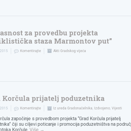
asnost za provedbu projekta
iklistička staza Marmontov put”
.2015
Komentirajte
Akti Gradskog vijeća
 Korčula prijatelj poduzetnika
.2015
Komentirajte
Iz ureda Gradonačelnika
,
Izdvojeno
,
Vijesti
rčula započinje s provedbom projekta “Grad Korčula prijatelj
nika” čiji su ciljevi poticanje i promocija poduzetništva na područ
 otoka Korčule.
Više
→