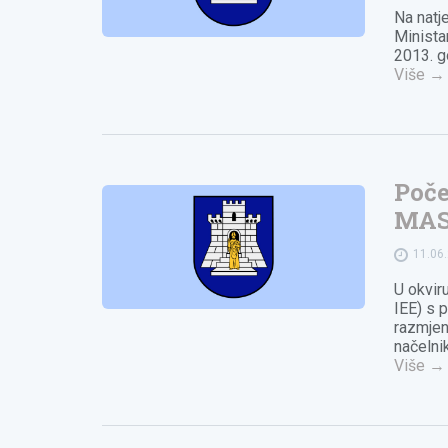
Na natj
Minista
2013. g
Više
→
Poče
MAS
11.06
U okvir
IEE) s 
razmjen
načelni
Više
→