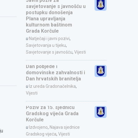
Javni poziv za
savjetovanje s javnošću u
postupku donošenja
Plana upravljanja
kulturnom baštinom
Grada Korčule
u
Natječaji i javni pozivi
,
Savjetovanja u tijeku
,
Savjetovanje s javnošću
,
Vijesti
Dan pobjede i
domovinske zahvalnosti i
Dan hrvatskih branitelja
u
Iz ureda Gradonačelnika
,
Vijesti
Poziv za 15. sjednicu
Gradskog vijeća Grada
Korčule
u
Izdvojeno
,
Najava sjednice
ju
Gradskog vijeća
,
Vijesti