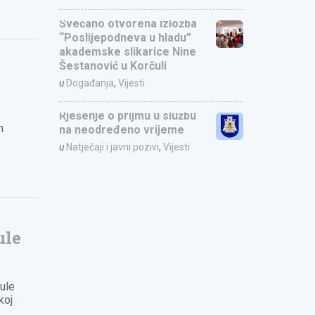
Svečano otvorena izložba
“Poslijepodneva u hladu”
akademske slikarice Nine
Šestanović u Korčuli
u
Događanja
,
Vijesti
Rješenje o prijmu u službu
n
na neodređeno vrijeme
u
Natječaji i javni pozivi
,
Vijesti
ule
ule
koj