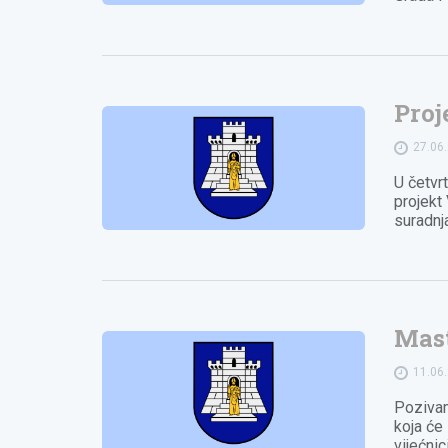
Proj
27.06
U četvrt
projekt
suradnj
Mast
11.06
Pozivam
koja će
vijećnic