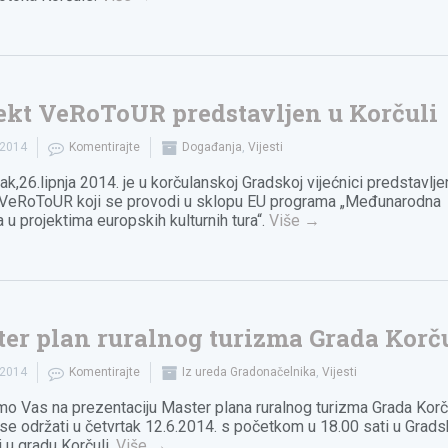
ekt VeRoToUR predstavljen u Korčuli
.2014
Komentirajte
Događanja
,
Vijesti
ak,26.lipnja 2014. je u korčulanskoj Gradskoj vijećnici predstavlje
 VeRoToUR koji se provodi u sklopu EU programa „Međunarodna
a u projektima europskih kulturnih tura“.
Više
→
er plan ruralnog turizma Grada Korč
.2014
Komentirajte
Iz ureda Gradonačelnika
,
Vijesti
o Vas na prezentaciju Master plana ruralnog turizma Grada Korč
 se održati u četvrtak 12.6.2014. s početkom u 18.00 sati u Grads
i u gradu Korčuli.
Više
→