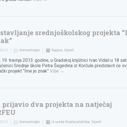
stavljanje srednjoškolskog projekta 
nak”
.2013
Komentirajte
Najave
,
Vijesti
 19. travnja 2013. godine, u Gradskoj knjižnici Ivan Vidali u 18 sati
učenici Srednje škole Petra Šegedina iz Korčule predstavit će sv
vački projekt “Ime je znak”
Više
→
 prijavio dva projekta na natječaj
RFEU
.2013
Komentirajte
Iz ureda Gradonačelnika
,
Vijesti