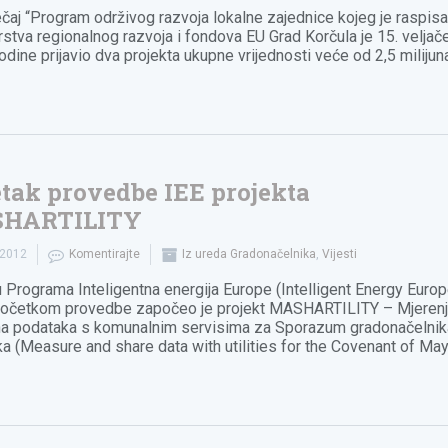
ečaj “Program održivog razvoja lokalne zajednice kojeg je raspisa
rstva regionalnog razvoja i fondova EU Grad Korčula je 15. veljač
odine prijavio dva projekta ukupne vrijednosti veće od 2,5 milijun
tak provedbe IEE projekta
HARTILITY
.2012
Komentirajte
Iz ureda Gradonačelnika
,
Vijesti
u Programa Inteligentna energija Europe (Intelligent Energy Euro
početkom provedbe započeo je projekt MASHARTILITY – Mjerenj
a podataka s komunalnim servisima za Sporazum gradonačelnik
ka (Measure and share data with utilities for the Covenant of Ma