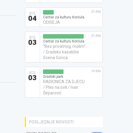
21:00h
KINO
KOL
04
Centar za kulturu Korčula
ODISEJA
21:00h
KAZALIŠNA PREDSTAVA
KOL
03
Centar za kulturu Korčula
“Bez privatnog, molim”
/ Gradsko kazalište
Scena Gorica
19:00h
RADIONICA
KOL
03
Gradski park
RADIONICA ZA DJECU
/ Ples na svili / Ivan
Šeparović
POSLJEDNJE NOVOSTI